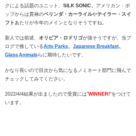
クによる話題のユニット、
SILK SONIC、
アメリカン・ポ
ップからは貫禄の
ベリンダ・カーライル
や
テイラー・スイ
フト
あたりが今年のメインとなりそうですね。
新人では前述、
オリビア・ロドリゴ
が強そうですが、当ブ
ログで推している
Arlo Parks
、
Japanese Breakfast
、
Glass Animals
らに期待したいです。
かなり長いので目次から気になるノミネート部門に飛んで
チェックしてみてください。
2022/4/4結果が出ましたので受賞には”
WINNER!
“をつけて
います。