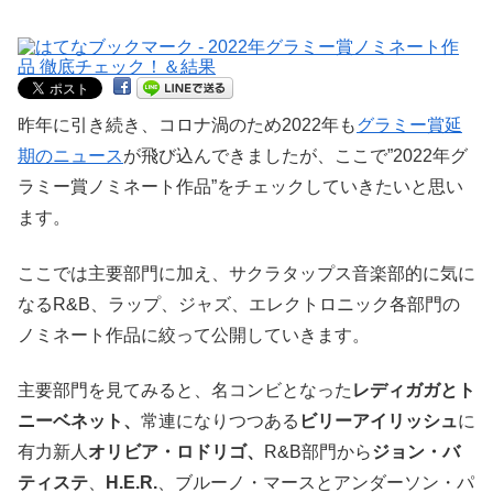
昨年に引き続き、コロナ渦のため2022年も
グラミー賞延
期のニュース
が飛び込んできましたが、ここで”2022年グ
ラミー賞ノミネート作品”をチェックしていきたいと思い
ます。
ここでは主要部門に加え、サクラタップス音楽部的に気に
なるR&B、ラップ、ジャズ、エレクトロニック各部門の
ノミネート作品に絞って公開していきます。
主要部門を見てみると、名コンビとなった
レディガガとト
ニーベネット、
常連になりつつある
ビリーアイリッシュ
に
有力新人
オリビア・ロドリゴ、
R&B部門から
ジョン・バ
ティステ
、
H.E.R.
、ブルーノ・マースとアンダーソン・パ