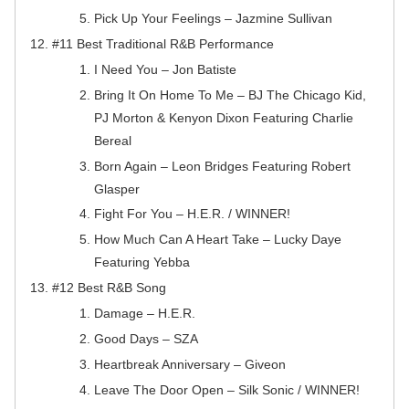
Pick Up Your Feelings – Jazmine Sullivan
#11 Best Traditional R&B Performance
I Need You – Jon Batiste
Bring It On Home To Me – BJ The Chicago Kid,
PJ Morton & Kenyon Dixon Featuring Charlie
Bereal
Born Again – Leon Bridges Featuring Robert
Glasper
Fight For You – H.E.R. / WINNER!
How Much Can A Heart Take – Lucky Daye
Featuring Yebba
#12 Best R&B Song
Damage – H.E.R.
Good Days – SZA
Heartbreak Anniversary – Giveon
Leave The Door Open – Silk Sonic / WINNER!