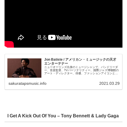
Jon Batiste / アメリカン・ミュージックの天才
エンターテナー
ニューオーリンズ出身のミュージシャンで、バンドリーダ
ー、音楽監督、TVパーソナリティー、国際ジャズ博物館の
アート・ディレクター、俳優、ファッションアイコンと
様々な才能を持つ Jon Batiste （ジョン・バティステ）。
アルバム、『We Are』では、あらゆるジャンルを縦横無尽
sakuratapsmusic.info
2021.03.29
に駆け抜ける痛快なポップスアルバムとなっています。
I Get A Kick Out Of You – Tony Bennett & Lady Gaga