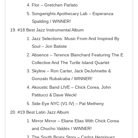
Flor – Gretchen Parlato
Songwrights Apothecary Lab – Esperanza
Spalding / WINNER!
#18 Best Jazz Instrumental Album
Jazz Selections: Music From And Inspired By
Soul – Jon Batiste
Absence – Terence Blanchard Featuring The E
Collective And The Turtle Island Quartet
Skyline – Ron Carter, Jack DeJohnette &
Gonzalo Rubalcaba / WINNER!
Akoustic Band LIVE – Chick Corea, John
Patitucci & Dave Weckl
Side-Eye NYC (V1.IV) – Pat Metheny
#19 Best Latin Jazz Album
Mirror Mirror – Eliane Elias With Chick Corea
and Chucho Valdés / WINNER!
The South Bronx Story – Carlos Henriquez