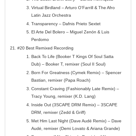
Virtual Birdland – Arturo O’Farrill & The Afro
Latin Jazz Orchestra
Transparency – Dafnis Prieto Sextet
El Arte Del Bolero – Miguel Zenón & Luis
Perdomo
#20 Best Remixed Recording
Back To Life (Booker T Kings Of Soul Satta
Dub) – Booker T, remixer (Soul II Soul)
Born For Greatness (Cymek Remix) – Spencer
Bastian, remixer (Papa Roach)
Constant Craving (Fashionably Late Remix) –
Tracy Young, remixer (K.D. Lang)
Inside Out (3SCAPE DRM Remix) – 3SCAPE
DRM, remixer (Zedd & Griff)
Met Him Last Night (Dave Audé Remix) – Dave
Audé, remixer (Demi Lovato & Ariana Grande)