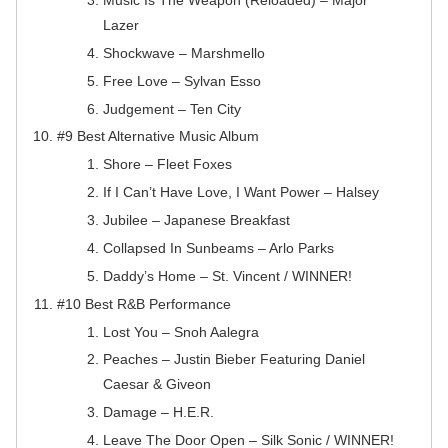
Lazer
Shockwave – Marshmello
Free Love – Sylvan Esso
Judgement – Ten City
#9 Best Alternative Music Album
Shore – Fleet Foxes
If I Can’t Have Love, I Want Power – Halsey
Jubilee – Japanese Breakfast
Collapsed In Sunbeams – Arlo Parks
Daddy’s Home – St. Vincent / WINNER!
#10 Best R&B Performance
Lost You – Snoh Aalegra
Peaches – Justin Bieber Featuring Daniel
Caesar & Giveon
Damage – H.E.R.
Leave The Door Open – Silk Sonic / WINNER!