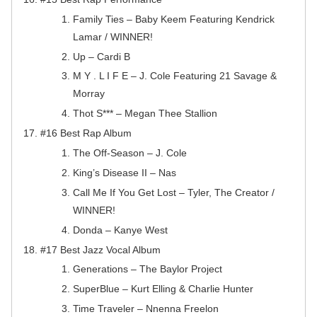
Family Ties – Baby Keem Featuring Kendrick
Lamar / WINNER!
Up – Cardi B
M Y . L I F E – J. Cole Featuring 21 Savage &
Morray
Thot S*** – Megan Thee Stallion
#16 Best Rap Album
The Off-Season – J. Cole
King’s Disease II – Nas
Call Me If You Get Lost – Tyler, The Creator /
WINNER!
Donda – Kanye West
#17 Best Jazz Vocal Album
Generations – The Baylor Project
SuperBlue – Kurt Elling & Charlie Hunter
Time Traveler – Nnenna Freelon