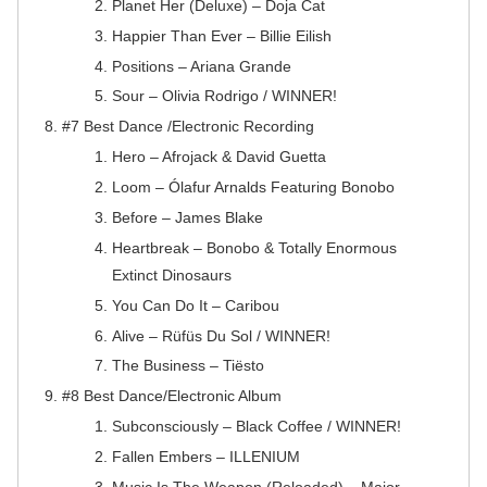
Planet Her (Deluxe) – Doja Cat
Happier Than Ever – Billie Eilish
Positions – Ariana Grande
Sour – Olivia Rodrigo / WINNER!
#7 Best Dance /Electronic Recording
Hero – Afrojack & David Guetta
Loom – Ólafur Arnalds Featuring Bonobo
Before – James Blake
Heartbreak – Bonobo & Totally Enormous
Extinct Dinosaurs
You Can Do It – Caribou
Alive – Rüfüs Du Sol / WINNER!
The Business – Tiësto
#8 Best Dance/Electronic Album
Subconsciously – Black Coffee / WINNER!
Fallen Embers – ILLENIUM
Music Is The Weapon (Reloaded) – Major