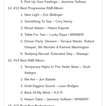
Pick Up Your Feelings – Jazmine Sullivan
#13 Best Progressive R&B Album
New Light – Eric Bellinger
Something To Say – Cory Henry
Mood Valiant – Hiatus Kaiyote
Table For Two – Lucky Daye / WINNER!
Dinner Party: Dessert – Terrace Martin, Robert
Glasper, 9th Wonder & Kamasi Washington
Studying Abroad: Extended Stay – Masego
#14 Best R&B Album
Temporary Highs In The Violet Skies – Snoh
Aalegra
We Are – Jon Batiste
Gold-Diggers Sound – Leon Bridges
Back Of My Mind – H.E.R.
Heaux Tales – Jazmine Sullivan / WINNER!
#15 Best Rap Performance