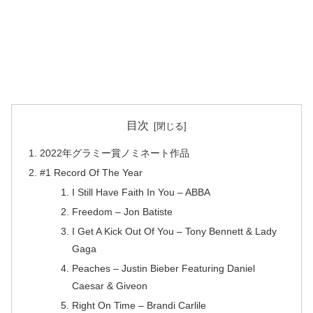
目次
2022年グラミー賞ノミネート作品
#1 Record Of The Year
I Still Have Faith In You – ABBA
Freedom – Jon Batiste
I Get A Kick Out Of You – Tony Bennett & Lady
Gaga
Peaches – Justin Bieber Featuring Daniel
Caesar & Giveon
Right On Time – Brandi Carlile