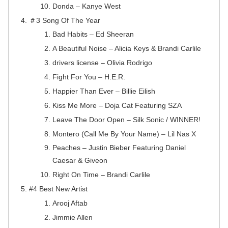
Donda – Kanye West
＃3 Song Of The Year
Bad Habits – Ed Sheeran
A Beautiful Noise – Alicia Keys & Brandi Carlile
drivers license – Olivia Rodrigo
Fight For You – H.E.R.
Happier Than Ever – Billie Eilish
Kiss Me More – Doja Cat Featuring SZA
Leave The Door Open – Silk Sonic / WINNER!
Montero (Call Me By Your Name) – Lil Nas X
Peaches – Justin Bieber Featuring Daniel
Caesar & Giveon
Right On Time – Brandi Carlile
#4 Best New Artist
Arooj Aftab
Jimmie Allen