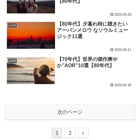
【80年代】
2020.06.20
【80年代】夕暮れ時に聴きたい
AOR
アーバンメロウ なソウルミュー
ジック11選
2020.06.11
【70年代】世界の傑作爽や
AOR
か”AOR”10選【80年代】
2020.04.18
次のページ
次
1
2