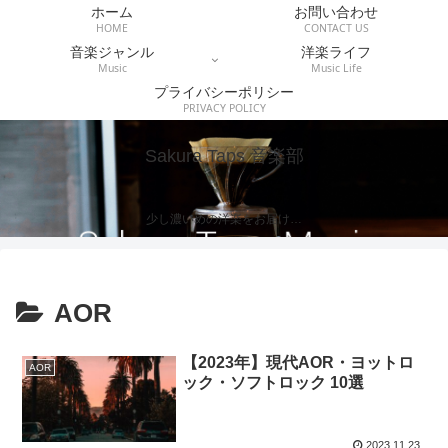
ホーム
お問い合わせ
HOME
CONTACT US
音楽ジャンル
洋楽ライフ
Music
Music Life
プライバシーポリシー
PRIVACY POLICY
Sakura Taps 音楽部
少し濃いめの洋楽をお届け…
AOR
【2023年】現代AOR・ヨットロ
AOR
ック・ソフトロック 10選
2023.11.23