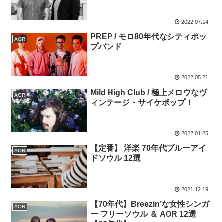
2022.07.14
PREP / モロ80年代なシティポッ
AOR
プバンド
2022.05.21
Mild High Club / 極上メロウなヴ
AOR
ィンテージ・サイケポップ！
2022.01.25
【定番】 洋楽 70年代ブルーアイ
AOR
ドソウル 12選
2021.12.19
【70年代】Breezin’な女性シンガ
AOR
ー フリーソウル ＆ AOR 12選