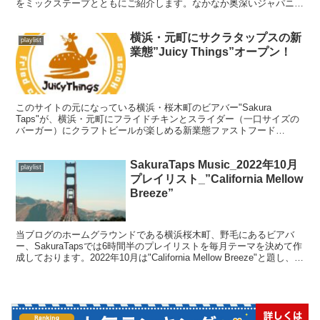
をミックステープとともにご紹介します。なかなか奥深いジャパニー
ズシティポップの世界を体感してください。
横浜・元町にサクラタップスの新
playlist
業態”Juicy Things”オープン！
このサイトの元になっている横浜・桜木町のビアバー"Sakura
Taps"が、横浜・元町にフライドチキンとスライダー（一口サイズの
バーガー）にクラフトビールが楽しめる新業態ファストフード
店、"Juicy Things - Fried Chicken & Slider House"を2022年3月24日
にオープンしました！
SakuraTaps Music_2022年10月
playlist
プレイリスト_”California Mellow
Breeze”
当ブログのホームグラウンドである横浜桜木町、野毛にあるビアバ
ー、SakuraTapsでは6時間半のプレイリストを毎月テーマを決めて作
成しております。2022年10月は"California Mellow Breeze"と題し、リ
ラックスできそうな曲を様々なジャンルからセレクトしています。