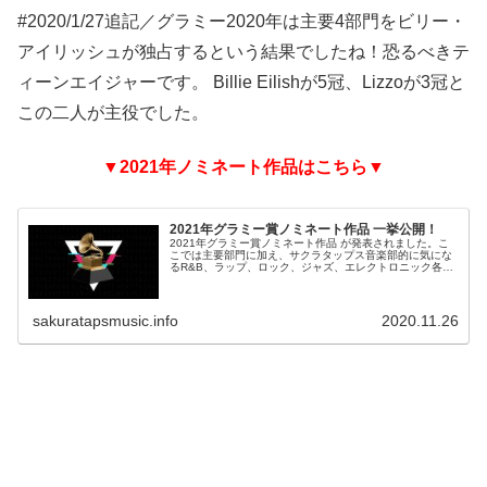
#2020/1/27追記／グラミー2020年は主要4部門をビリー・
アイリッシュが独占するという結果でしたね！恐るべきテ
ィーンエイジャーです。
Billie Eilish
が5冠、Lizzoが3冠と
この二人が主役でした。
▼2021年ノミネート作品はこちら▼
2021年グラミー賞ノミネート作品 一挙公開！
2021年グラミー賞ノミネート作品 が発表されました。こ
こでは主要部門に加え、サクラタップス音楽部的に気にな
るR&B、ラップ、ロック、ジャズ、エレクトロニック各部
門のノミネート作品を一挙公開していきます。かなり長い
のでメニューから気になるノミネート部門に飛んでチェッ
クしてみてください。
sakuratapsmusic.info
2020.11.26