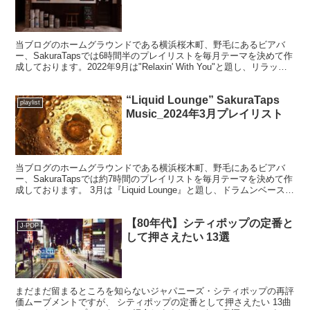
当ブログのホームグラウンドである横浜桜木町、野毛にあるビアバ
ー、SakuraTapsでは6時間半のプレイリストを毎月テーマを決めて作
成しております。2022年9月は"Relaxin' With You"と題し、リラック
スできそうな曲を様々なジャンルからセレクトしています。
“Liquid Lounge” SakuraTaps
playlist
Music_2024年3月プレイリスト
当ブログのホームグラウンドである横浜桜木町、野毛にあるビアバ
ー、SakuraTapsでは約7時間のプレイリストを毎月テーマを決めて作
成しております。 3月は『Liquid Lounge』と題し、ドラムンベース、
リキッドファンク、2ステップといったUKガラージをメインにいつも
よりエレクトロニックなクラブサウンドメインでの構成です。
【80年代】シティポップの定番と
J-POP
して押さえたい 13選
まだまだ留まるところを知らないジャパニーズ・シティポップの再評
価ムーブメントですが、 シティポップの定番として押さえたい 13曲