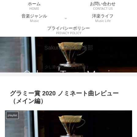
ホーム
お問い合わせ
HOME
CONTACT US
音楽ジャンル
洋楽ライフ
Music
Music Life
プライバシーポリシー
PRIVACY POLICY
Sakura Taps 音楽部
少し濃いめの洋楽をお届け…
グラミー賞 2020 ノミネート曲レビュー
（メイン編）
playlist