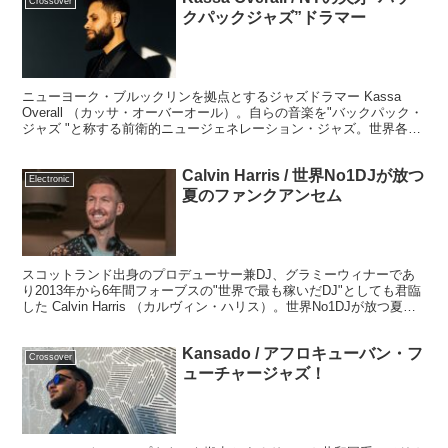
Crossover
クパックジャズ”ドラマー
ニューヨーク・ブルックリンを拠点とするジャズドラマー Kassa
Overall （カッサ・オーバーオール）。自らの音楽を"バックパック・
ジャズ "と称する前衛的ニュージェネレーション・ジャズ。世界各地
で起こっている強力なクロスオーバームヴメントのニューヨークから
の最新回答を聴いていきましょう。
Calvin Harris / 世界No1DJが放つ
Electronic
夏のファンクアンセム
スコットランド出身のプロデューサー兼DJ、グラミーウィナーであ
り2013年から6年間フォーブスの"世界で最も稼いだDJ"としても君臨
した Calvin Harris （カルヴィン・ハリス）。世界No1DJが放つ夏の
ファンクアンセムシリーズ第二弾『Funk Wav Bounces, Vol.2』がリ
リース予定ですので早速レビューします。
Kansado / アフロキューバン・フ
Crossover
ューチャージャズ！