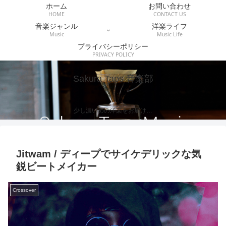
ホーム
お問い合わせ
HOME
CONTACT US
音楽ジャンル
洋楽ライフ
Music
Music Life
プライバシーポリシー
PRIVACY POLICY
Sakura Taps 音楽部
少し濃いめの洋楽をお届け…
Jitwam / ディープでサイケデリックな気
鋭ビートメイカー
Crossover