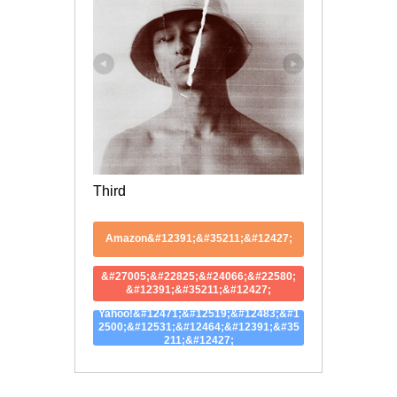
Third
Amazon&#12391;&#35211;&#12427;
&#27005;&#22825;&#24066;&#22580;
&#12391;&#35211;&#12427;
Yahoo!&#12471;&#12519;&#12483;&#1
2500;&#12531;&#12464;&#12391;&#35
211;&#12427;