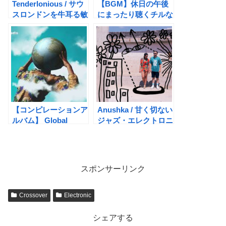
Tenderlonious / サウ
【BGM】休日の午後
スロンドンを牛耳る敏
にまったり聴くチルな
腕ジャズマン
洋楽13選
【コンピレーションア
Anushka / 甘く切ない
ルバム】 Global
ジャズ・エレクトロニ
Sounds / Boomerang
ック
Records
スポンサーリンク
Crossover
Electronic
シェアする