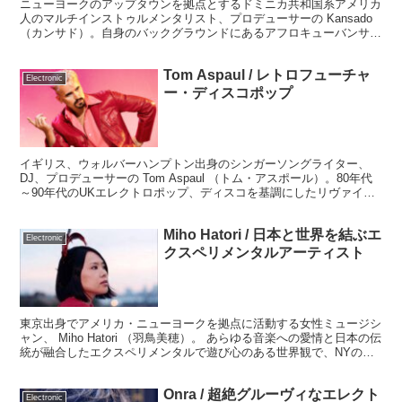
ニューヨークのアップタウンを拠点とするドミニカ共和国系アメリカ
人のマルチインストゥルメンタリスト、プロデューサーの Kansado
（カンサド）。自身のバックグラウンドにあるアフロキューバンサウ
ンドとアメリカのネオソウル、ファンク、ヒップホップを融合したア
フロ・ラテン・フューチャージャズサウンドを展開しています。
Tom Aspaul / レトロフューチャ
Electronic
ー・ディスコポップ
イギリス、ウォルバーハンプトン出身のシンガーソングライター、
DJ、プロデューサーの Tom Aspaul （トム・アスポール）。80年代
～90年代のUKエレクトロポップ、ディスコを基調にしたリヴァイバ
ル・ディスコポップです。
Miho Hatori / 日本と世界を結ぶエ
Electronic
クスペリメンタルアーティスト
東京出身でアメリカ・ニューヨークを拠点に活動する女性ミュージシ
ャン、 Miho Hatori （羽鳥美穂）。 あらゆる音楽への愛情と日本の伝
統が融合したエクスペリメンタルで遊び心のある世界観で、NYの音
楽シーンの中で独自の輝きを放つ日本人アーティストです。
Onra / 超絶グルーヴィなエレクト
Electronic