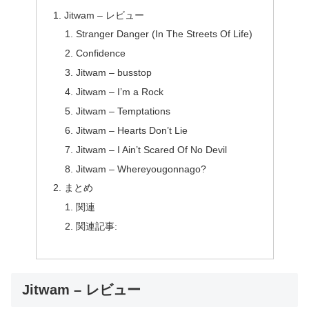
Jitwam – レビュー
Stranger Danger (In The Streets Of Life)
Confidence
Jitwam – busstop
Jitwam – I’m a Rock
Jitwam – Temptations
Jitwam – Hearts Don’t Lie
Jitwam – I Ain’t Scared Of No Devil
Jitwam – Whereyougonnago?
まとめ
関連
関連記事:
Jitwam – レビュー