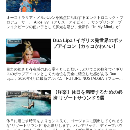
オーストラリア・メルボルンを拠点に活動するエレクトロニック・プ
ロデューサー、 Alice Ivy （アリス・アイビィ）。サンプリング・ブ
レイクビーツの使い手として脚光を浴び、最新作『In My Mind』が
iPhoneの最新CM（Shot on iPhone)で起用されここ日本でも認知度が
急上昇してきそうです。
Dua Lipa / イギリス発世界のポッ
Electronic
プアイコン【カッコかわいい】
目力の強さと存在感のある堂々とした歌いっぷりでこの数年でイギリ
スのポップアイコンとしての地位を完全に確立した感がある Dua
Lipa 。2020年4月に最新アルバム『FUTURE NOSTALGIA（フューチ
ャー・ノスタルジア）』をリリースしているのでここで振り返ってみ
ましょう。
【洋楽】休日を満喫するための必
Electronic
携 リゾートサウンド 9選
休日に過ごす時間をよりセンス良く、ゴージャスに演出してくれそう
な"リゾートサウンド"をお送りします。バレアリック、ディープハウ