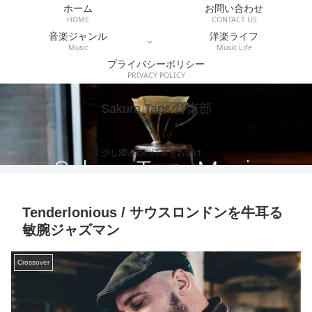
ホーム
お問い合わせ
HOME
CONTACT US
音楽ジャンル
洋楽ライフ
Music
Music Life
プライバシーポリシー
PRIVACY POLICY
Sakura Taps 音楽部
少し濃いめの洋楽をお届け…
Tenderlonious / サウスロンドンを牛耳る
敏腕ジャズマン
Crossover