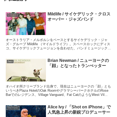
Mildlife / サイケデリック・クロス
Crossover
オーバー・ジャズバンド
オーストラリア・メルボルンをベースとするサイケデリック・ジャ
ズ・グループ Mildlife （マイルドライフ）。スペースロックにディス
コ、サイケデリックフュージョンを合わせた、バンドミュージックと
70年代のアナログ的な情景を感じさせるサウンドで独自のニッチ領
域を切り開いています。
Brian Newman / ニューヨークの
Jazz
「顔」となったトランぺッター
オハイオ州クリーブランド出身で、現在はニューヨークの「顔」とも
いうべきPlaza HotelのOak RoomやグラマシーパークホテルのRose
Barでのレジデンス、Village Vanguard、Fat CatのようなWest Vil...
Alice Ivy / 「Shot on iPhone」で
Electronic
人気急上昇の新鋭プロデューサー