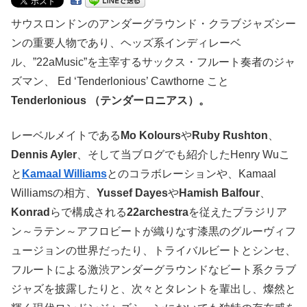
サウスロンドンのアンダーグラウンド・クラブジャズシー
ンの重要人物であり、ヘッズ系インディレーベ
ル、”22aMusic”を主宰するサックス・フルート奏者のジャ
ズマン、 Ed ‘Tenderlonious’ Cawthorne こと
Tenderlonious （テンダーロニアス）。
レーベルメイトである
Mo Kolours
や
Ruby Rushton
、
Dennis Ayler
、そして当ブログでも紹介したHenry Wuこ
と
Kamaal Williams
とのコラボレーションや、Kamaal
Williamsの相方、
Yussef Dayes
や
Hamish Balfour
、
Konrad
らで構成される
22archestra
を従えたブラジリア
ン～ラテン～アフロビートが織りなす漆黒のグルーヴィフ
ュージョンの世界だったり、トライバルビートとシンセ、
フルートによる激渋アンダーグラウンドなビート系クラブ
ジャズを披露したりと、次々とタレントを輩出し、燦然と