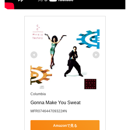
Columbia
Gonna Make You Sweat
MFR074644709322#N
Amazonで見る