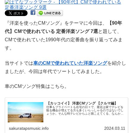
『洋楽を使ったCMソング』をテーマに今回は、
【90年
代】CMで使われている 定番洋楽ソング 7選
と題して、
CMで使われていた1990年代の定番曲を振り返ってみま
す。
当サイトでは
車のCMで使われていた洋楽ソング
を紹介し
ましたが、今回は年代でソートしてみました。
車のCMソング特集はこちら。
【カッコイイ】 洋楽CMソング 【クルマ編】
仕事もプライベートも在宅の日々で、最近は家でテレビを
観る機会が増えてる方も多くいらっしゃるのではないでし
ょうか。そんな時テレビからふと聴こえてくる、なんかか
っこいい『 洋楽CMソング 』を特集します。今回は『車』
のCMをテーマに最近のCM＆洋楽中心（ちょっと邦楽）で
お送りします。なんとなく気になっていた曲が解明できる
かも。車メーカー別でみていきましょう。
sakuratapsmusic.info
2024.03.11