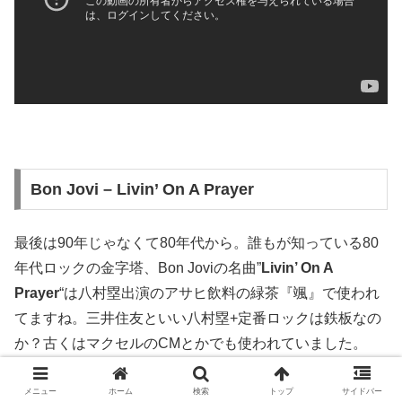
Bon Jovi – Livin’ On A Prayer
最後は90年じゃなくて80年代から。誰もが知っている80
年代ロックの金字塔、Bon Joviの名曲”
Livin’ On A
Prayer
“は八村塁出演のアサヒ飲料の緑茶『颯』で使われ
てますね。三井住友といい八村塁+定番ロックは鉄板なの
か？古くはマクセルのCMとかでも使われていました。
メニュー
ホーム
検索
トップ
サイドバー