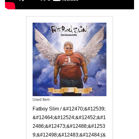
Used Item
Fatboy Slim / &#12470;&#12539;
&#12464;&#12524;&#12452;&#1
2486;&#12473;&#12488;&#1253
9;&#12498;&#12483;&#12484;(&