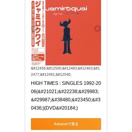
&#12456;&#12500;&#12483;&#12463;&#1
2477;&#12491;&#12540;
HIGH TIMES : SINGLES 1992-20
06(&#21021;&#22238;&#29983;
&#29987;&#38480;&#23450;&#3
0436;)(DVD&#20184;)
Amazonで見る