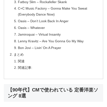
Fatboy Slim – Rockafeller Skank
C+C Music Factory – Gonna Make You Sweat
(Everybody Dance Now)
Oasis – Don’t Look Back In Anger
Oasis – Whatever
Jamiroquai – Virtual Insanity
Lenny Kravitz – Are You Gonna Go My Way
Bon Jovi – Livin’ On A Prayer
まとめ
関連
関連記事:
【90年代】CMで使われている 定番洋楽ソ
ング 8選