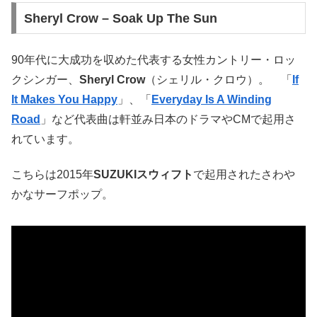
Sheryl Crow – Soak Up The Sun
90年代に大成功を収めた代表する女性カントリー・ロッ
クシンガー、
Sheryl Crow
（シェリル・クロウ）。 「
If
It Makes You Happy
」、「
Everyday Is A Winding
Road
」など代表曲は軒並み日本のドラマやCMで起用さ
れています。
こちらは2015年
SUZUKIスウィフト
で起用されたさわや
かなサーフポップ。