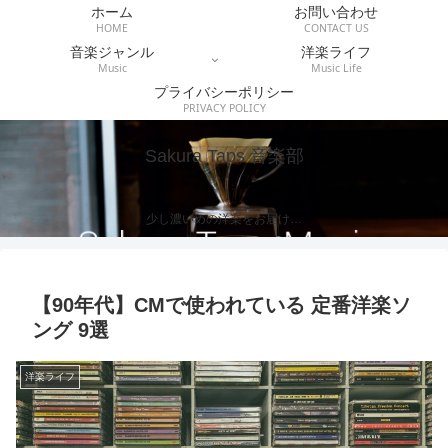
ホーム
お問い合わせ
HOME
CONTACT US
音楽ジャンル
洋楽ライフ
Music
Music Life
プライバシーポリシー
PRIVACY POLICY
Sakura Taps 音楽部
少し濃いめの洋楽をお届け…
【90年代】CMで使われている 定番洋楽ソ
ング 9選
洋楽ライフ