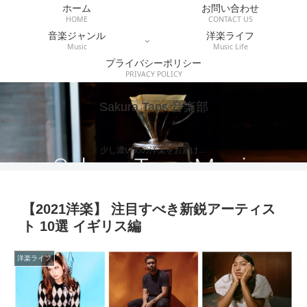
ホーム
お問い合わせ
HOME
CONTACT US
音楽ジャンル
洋楽ライフ
Music
Music Life
プライバシーポリシー
PRIVACY POLICY
Sakura Taps 音楽部
少し濃いめの洋楽をお届け…
【2021洋楽】 注目すべき新鋭アーティス
ト 10選 イギリス編
洋楽ライフ