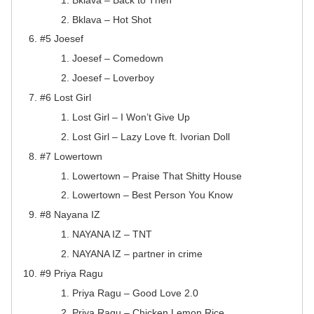
Bklava – Hot Shot
#5 Joesef
Joesef – Comedown
Joesef – Loverboy
#6 Lost Girl
Lost Girl – I Won’t Give Up
Lost Girl – Lazy Love ft. Ivorian Doll
#7 Lowertown
Lowertown – Praise That Shitty House
Lowertown – Best Person You Know
#8 Nayana IZ
NAYANA IZ – TNT
NAYANA IZ – partner in crime
#9 Priya Ragu
Priya Ragu – Good Love 2.0
Priya Ragu – Chicken Lemon Rice