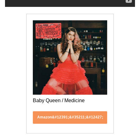
Baby Queen / Medicine
Amazon&#12391;&#35211;&#12427;