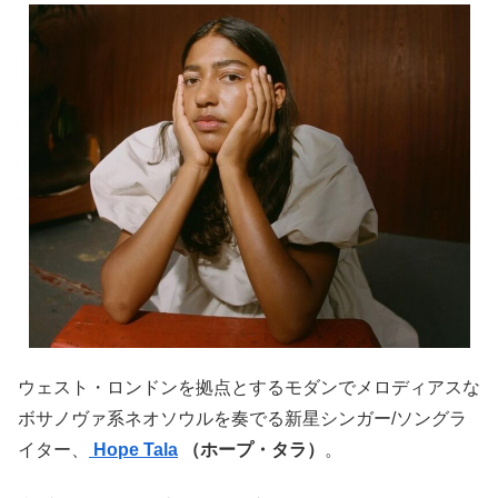
ウェスト・ロンドンを拠点とするモダンでメロディアスな
ボサノヴァ系ネオソウルを奏でる新星シンガー/ソングラ
イター、
Hope Tala
（ホープ・タラ）
。