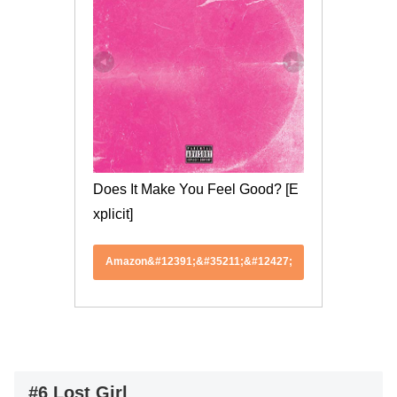
Does It Make You Feel Good? [E
xplicit]
Amazon&#12391;&#35211;&#12427;
#6 Lost Girl