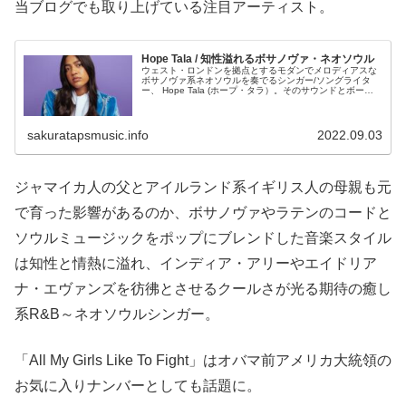
当ブログでも取り上げている注目アーティスト。
Hope Tala / 知性溢れるボサノヴァ・ネオソウル
ウェスト・ロンドンを拠点とするモダンでメロディアスな
ボサノヴァ系ネオソウルを奏でるシンガー/ソングライタ
ー、 Hope Tala (ホープ・タラ）。そのサウンドとボーカ
ルは知性と情熱に溢れ、インディア・アリーやエイドリア
ナ・エヴァンズなどを彷彿とさせる洗練されたジャジーネ
オソウルです。
sakuratapsmusic.info
2022.09.03
ジャマイカ人の父とアイルランド系イギリス人の母親も元
で育った影響があるのか、ボサノヴァやラテンのコードと
ソウルミュージックをポップにブレンドした音楽スタイル
は知性と情熱に溢れ、インディア・アリーやエイドリア
ナ・エヴァンズを彷彿とさせるクールさが光る期待の癒し
系R&B～ネオソウルシンガー。
「All My Girls Like To Fight」はオバマ前アメリカ大統領の
お気に入りナンバーとしても話題に。