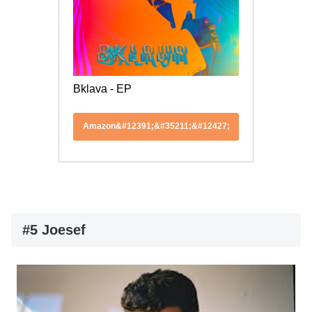
Bklava - EP
Amazon&#12391;&#35211;&#12427;
#5 Joesef