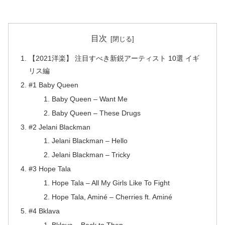
目次
【2021洋楽】 注目すべき新鋭アーティスト 10選 イギ
リス編
#1 Baby Queen
Baby Queen – Want Me
Baby Queen – These Drugs
#2 Jelani Blackman
Jelani Blackman – Hello
Jelani Blackman – Tricky
#3 Hope Tala
Hope Tala – All My Girls Like To Fight
Hope Tala, Aminé – Cherries ft. Aminé
#4 Bklava
Bklava – Back to Then