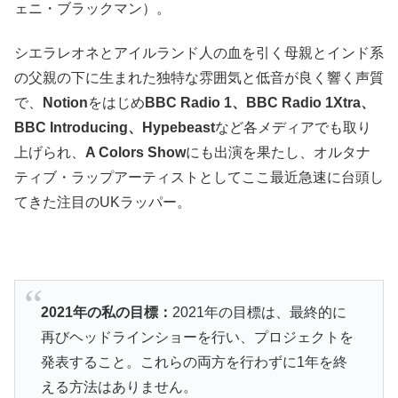
ェニ・ブラックマン）。
シエラレオネとアイルランド人の血を引く母親とインド系
の父親の下に生まれた独特な雰囲気と低音が良く響く声質
で、
Notion
をはじめ
BBC Radio 1、BBC Radio 1Xtra、
BBC Introducing、Hypebeast
など各メディアでも取り
上げられ、
A Colors Show
にも出演を果たし、オルタナ
ティブ・ラップアーティストとしてここ最近急速に台頭し
てきた注目のUKラッパー。
2021年の私の目標：
2021年の目標は、最終的に
再びヘッドラインショーを行い、プロジェクトを
発表すること。これらの両方を行わずに1年を終
える方法はありません。