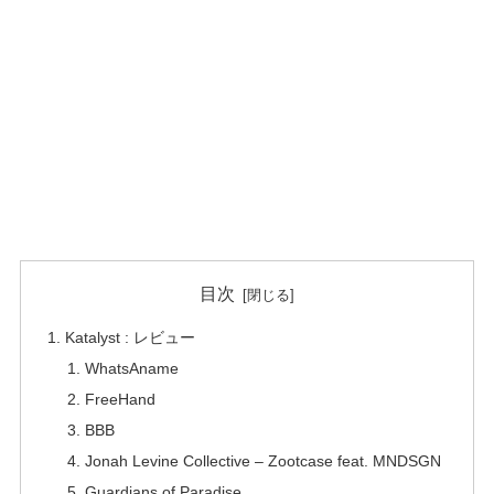
目次
Katalyst : レビュー
WhatsAname
FreeHand
BBB
Jonah Levine Collective – Zootcase feat. MNDSGN
Guardians of Paradise