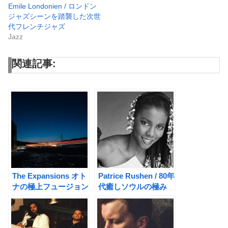
Emile Londonien / ロンドン
ジャズシーンを踏襲した次世
代フレンチジャズ
Jazz
関連記事:
The Expansions オト
Patrice Rushen / 80年
ナの極上フュージョン
代癒しソウルの極み
はコレだ！