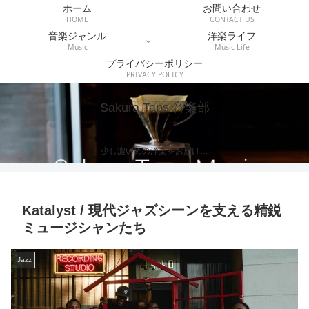
ホーム
お問い合わせ
HOME
CONTACT US
音楽ジャンル
洋楽ライフ
Music
Music Life
プライバシーポリシー
PRIVACY POLICY
Sakura Taps 音楽部
少し濃いめの洋楽をお届け…
Katalyst / 現代ジャズシーンを支える精鋭
ミュージシャンたち
Jazz