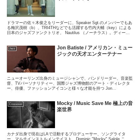
ドラマーの佐々木俊之をリーダーに、Speaker Sgt.のメンバーでもあ
る梅沢茂樹（b）、TRI4THなどでも活躍する竹内大輔（key）による
日本のジャズファンクトリオ、 Nautilus （ノーチラス）。ディープ
なレアグルーヴの世界観を日本人の感性で現代に蘇らせるバンドで
す。
Jon Batiste / アメリカン・ミュー
Jazz
ジックの天才エンターテナー
ニューオーリンズ出身のミュージシャンで、バンドリーダー、音楽監
督、TVパーソナリティー、国際ジャズ博物館のアート・ディレクタ
ー、俳優、ファッションアイコンと様々な才能を持つ Jon
Batiste （ジョン・バティステ）。アルバム、『We Are』では、あら
ゆるジャンルを縦横無尽に駆け抜ける痛快なポップスアルバムとなっ
Mocky / Music Save Me 極上の音
ています。
Crossover
楽世界
カナダ出身で現在はLAで活動するプロデューサー、ソングライタ
ー、マルチインストルメンテイスト、Dominic "Mocky" Salole こ