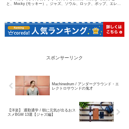
と、Mocky (モッキー）。ジャズ、ソウル、ロック、ポップ、エレク
トロニック・・・すべてを包含したMockyならではの世界観は、メイ
ンストリームの刹那的に商業化されたポップスにはない極上の音楽世
界を体験させてくれます。
スポンサーリンク
Machinedrum / アンダーグラウンド・エ
レクトロサウンドの鬼才
【洋楽】 通勤通学 / 朝に元気が出るおス
スメBGM 13選【ジャズ編】