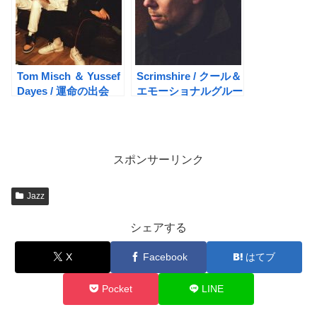
Tom Misch ＆ Yussef
Scrimshire / クール＆
Dayes / 運命の出会
エモーショナルグルー
い！ What Kinda
ヴの達人
Music
スポンサーリンク
Jazz
シェアする
X
Facebook
はてブ
Pocket
LINE