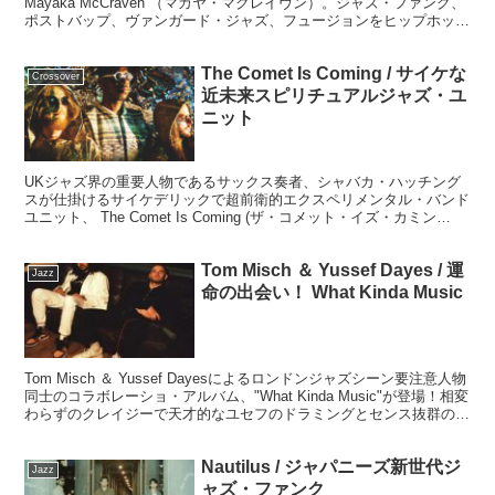
Mayaka McCraven （マカヤ・マクレイヴン）。ジャズ・ファンク、
ポストバップ、ヴァンガード・ジャズ、フュージョンをヒップホッ
プ、サンプリングミュージックと掛け合わせたレフトフィールド・ビ
ートを探求する現代ジャズの最先端を走る続ける存在。
The Comet Is Coming / サイケな
Crossover
近未来スピリチュアルジャズ・ユ
ニット
UKジャズ界の重要人物であるサックス奏者、シャバカ・ハッチング
スが仕掛けるサイケデリックで超前衛的エクスペリメンタル・バンド
ユニット、 The Comet Is Coming (ザ・コメット・イズ・カミン
グ）。驚愕の超変態近未来スピリチュアルジャズ、常人では創り出せ
ない世界観。ハマる人にはとことんハマるでしょう。
Tom Misch ＆ Yussef Dayes / 運
Jazz
命の出会い！ What Kinda Music
Tom Misch ＆ Yussef Dayesによるロンドンジャズシーン要注意人物
同士のコラボレーショ・アルバム、"What Kinda Music"が登場！相変
わらずのクレイジーで天才的なユセフのドラミングとセンス抜群のト
ムのコード進行は、どの曲もエクスペリメンタルでいて二人の絶妙な
ケミストリーが織りなす珠玉の内容。またもやロンドンから世界をリ
Nautilus / ジャパニーズ新世代ジ
ードする「音」が発信されました。
Jazz
ャズ・ファンク