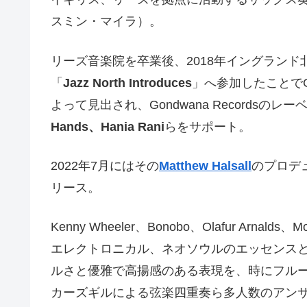
スミン・マイラ）。
リーズ音楽院を卒業後、2018年イングラン
「
Jazz North Introduces
」へ参加したことでGon
よって見出され、Gondwana Recordsの
Hands、Hania Rani
らをサポート。
2022年7月にはその
Matthew Halsall
のプロデ
リース。
Kenny Wheeler、Bonobo、Olafur Arn
エレクトロニカル、ネオソウルのエッセンス
ルさと優雅で高揚感のある表現を、時にフル
カーズギルによる弦楽四重奏ら多人数のアン