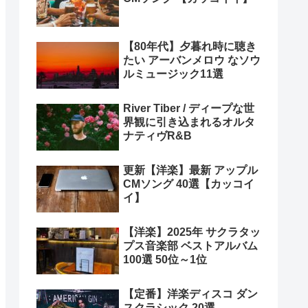
【80年代】夕暮れ時に聴き
たい アーバンメロウ なソウ
ルミュージック11選
River Tiber / ディープな世
界観に引き込まれるオルタ
ナティヴR&B
更新【洋楽】最新 アップル
CMソング 40選【カッコイ
イ】
【洋楽】2025年 サクラタッ
プス音楽部 ベストアルバム
100選 50位～1位
【定番】洋楽ディスコ ダン
スクラシック 20選