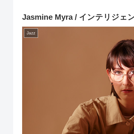
Jasmine Myra / インテ
Jazz