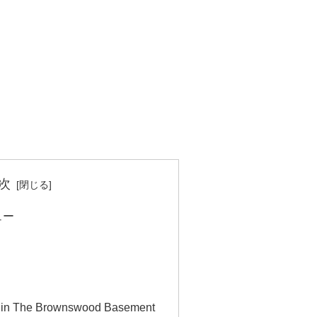
次
ビュー
e in The Brownswood Basement