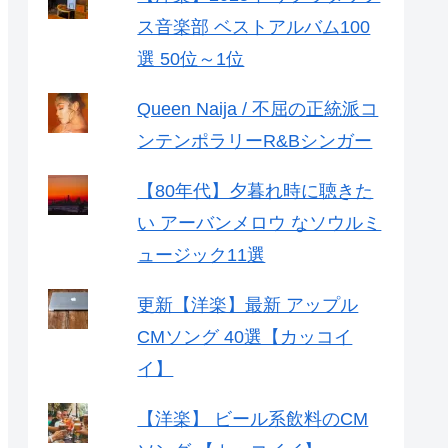
ス音楽部 ベストアルバム100
選 50位～1位
Queen Naija / 不屈の正統派コ
ンテンポラリーR&Bシンガー
【80年代】夕暮れ時に聴きた
い アーバンメロウ なソウルミ
ュージック11選
更新【洋楽】最新 アップル
CMソング 40選【カッコイ
イ】
【洋楽】 ビール系飲料のCM