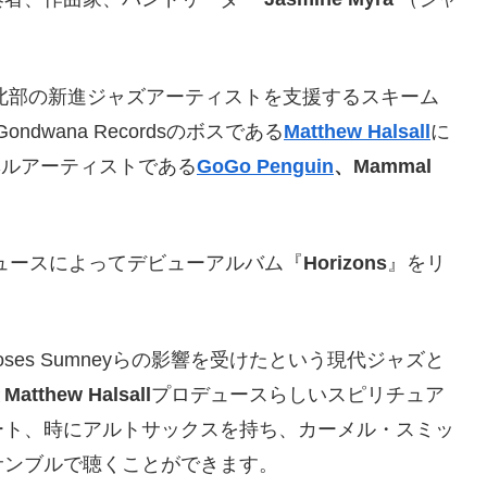
ド北部の新進ジャズアーティストを支援するスキーム
dwana Recordsのボスである
Matthew Halsall
に
レーベルアーティストである
GoGo Penguin
、Mammal
ュースによってデビューアルバム『
Horizons
』をリ
alds、Moses Sumneyらの影響を受けたという現代ジャズと
と
Matthew Halsall
プロデュースらしいスピリチュア
ート、時にアルトサックスを持ち、カーメル・スミッ
サンブルで聴くことができます。