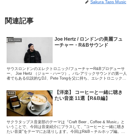
Sakura Taps Music
関連記事
Joe Hertz / ロンドンの美麗フュ
Electronic
ーチャー・R&Bサウンド
サウスロンドンのエレクトロニック/フューチャーR&Bプロデューサ
ー、 Joe Hertz （ジョー・ハーツ）。バレアリックサウンドの第一人
者でもある伝説的なDJ、Pete Tongを父に持ち、エレクトロニック、
ダンスミュージックとアメリカのヒップホップやR&Bに親しんでき
た経験がそのまま、美麗なフューチャーR&Bとなってアウトプット
【洋楽】 コーヒーと一緒に聴き
されています。
R&B
たい音楽 11選【R&B編】
サクラタップス音楽部のテーマは『Craft Beer , Coffee & Music』と
いうことで、今回は音楽紹介にプラスして、"コーヒーと一緒に聴き
たい音楽"をテーマにお送りします。今回はR&B～チルホップ編。コ