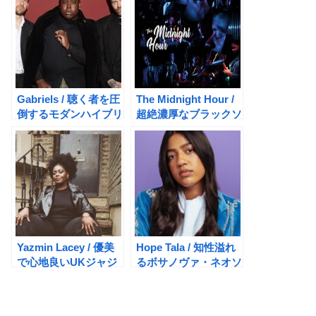
Gabriels / 聴く者を圧
The Midnight Hour /
倒するモダンハイブリ
超絶濃厚なブラックソ
ッド・ソウル
ウルアルバム
Yazmin Lacey / 優美
Hope Tala / 知性溢れ
で心地良いUKジャジ
るボサノヴァ・ネオソ
ー・ネオソウル
ウル