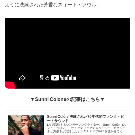
ように洗練された芳香なスィート・ソウル。
▼Sunni Coloneの記事はこちら▼
Sunni Colón/ 洗練された70年代的ファンク・ビ
ートサウンド
LAで活動するシンガーソングライター、 Sunni Colón (ス
ンニ・コロン）。サイケデリックでスペイシー、セクシー
さと力強さが交錯したオルタナティブR&Bを聴かせてくれ
ます。