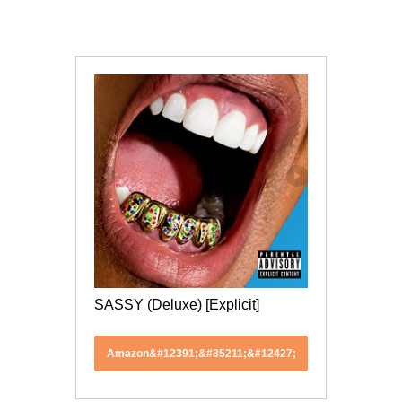
SASSY (Deluxe) [Explicit]
Amazon&#12391;&#35211;&#12427;