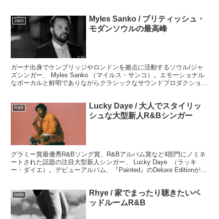
ーヒータイムにリラックス、リフレッシュできそうな曲+アルファで
おススメコーヒー通販サイトもご紹介します。
Myles Sanko / ブリティッシュ・
Jazz
モダンソウルの最高峰
ガーナ出身でケンブリッジやロンドンを拠点に活動するソウル/ジャ
ズシンガー、 Myles Sanko （マイルス・サンコ）。エモーショナル
なボーカルと鮮明でありながらクラシックなサウンドプロダクション
とライティングは、決して派手さはないものの誠実でストレートに心
に響く普遍のブリティッシュ・モダンソウルミュージックです。
Lucky Daye / 大人でスタイリッ
R&B
シュな大型新人R&Bシンガー
グラミー賞最優秀R&Bソング賞、R&Bアルバム賞など4部門にノミネ
ートされた話題の注目大型新人シンガー、 Lucky Daye （ラッキ
ー・ダイエ）。デビューアルバム、『Painted』のDeluxe Editionが
2020年5月にリリース。充実の内容でおススメ！満足度大です！
Rhye / 家でまったり聴きたいベ
Indie
ッドルームR&B