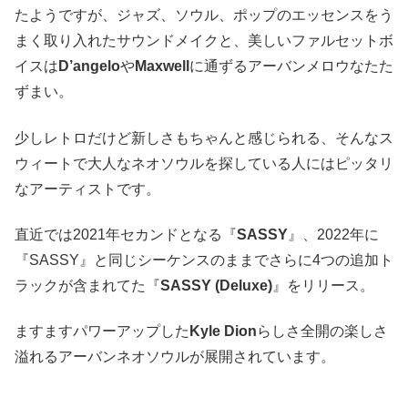
たようですが、ジャズ、ソウル、ポップのエッセンスをう
まく取り入れたサウンドメイクと、美しいファルセットボ
イスは
D’angelo
や
Maxwell
に通ずるアーバンメロウなたた
ずまい。
少しレトロだけど新しさもちゃんと感じられる、そんなス
ウィートで大人なネオソウルを探している人にはピッタリ
なアーティストです。
直近では2021年セカンドとなる『
SASSY
』、2022年に
『SASSY』と同じシーケンスのままでさらに4つの追加ト
ラックが含まれてた『
SASSY (Deluxe)
』をリリース。
ますますパワーアップした
Kyle Dion
らしさ全開の楽しさ
溢れるアーバンネオソウルが展開されています。