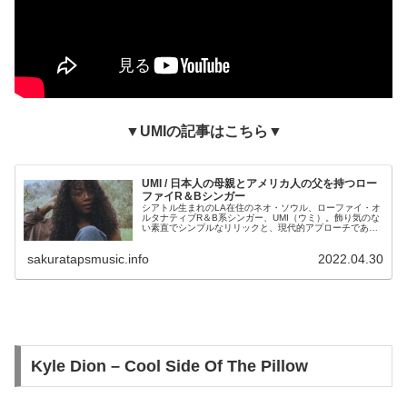
▼UMIの記事はこちら▼
UMI / 日本人の母親とアメリカ人の父を持つロー
ファイR＆Bシンガー
シアトル生まれのLA在住のネオ・ソウル、ローファイ・オ
ルタナティブR＆B系シンガー、UMI（ウミ）。飾り気のな
い素直でシンプルなリリックと、現代的アプローチであり
ながらノスタルジックでメロディアスなローファイR&Bサ
ウンドの組み合わせが個性的で、耳に心地良く癒されるこ
sakuratapsmusic.info
2022.04.30
と間違いありません。
Kyle Dion – Cool Side Of The Pillow