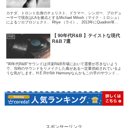
カナダ、トロント出身のチェリスト、ドラマー、シンガー、プロデュ
ーサーで現在はLAを拠点とするMichael Milosh（マイク・ミロシュ）
によるソロプロジェクト、 Rhye （ライ）。 2013年にQuadron等を
手掛けていたデンマーク...
【 90年代R&B 】テイストな現代
R&B
R&B 7選
"90年代R&B"サウンドは洋楽R&B市場において需要が尽きないよう
で、当時のサウンドをリメイクした曲がある一定量供給されているよ
うな気がします。H.E.Rや5th Harmonyなんかもこの手のサウンドか
らスタートしていますし、筆者も含め特にアラフォー世代以上の人た
ちには馴染みやすいサウンドですよね。
スポンサーリンク