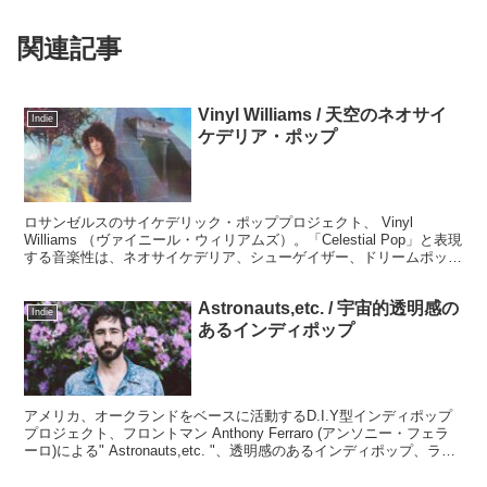
関連記事
Vinyl Williams / 天空のネオサイ
Indie
ケデリア・ポップ
ロサンゼルスのサイケデリック・ポッププロジェクト、 Vinyl
Williams （ヴァイニール・ウィリアムズ）。「Celestial Pop」と表現
する音楽性は、ネオサイケデリア、シューゲイザー、ドリームポッ
プ、チルウェーヴが入り混じったローファイなアナログノイズと美し
いメロディに包まれたレトロフューチャーサウンド。
Astronauts,etc. / 宇宙的透明感の
Indie
あるインディポップ
アメリカ、オークランドをベースに活動するD.I.Y型インディポップ
プロジェクト、フロントマン Anthony Ferraro (アンソニー・フェラ
ーロ)による" Astronauts,etc. "、透明感のあるインディポップ、ラウ
ンジロックの世界を作り出しています。