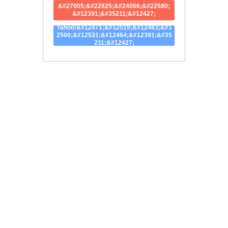
&#27005;&#22825;&#24066;&#22580;
&#12391;&#35211;&#12427;
Yahoo!&#12471;&#12519;&#12483;&#1
2500;&#12531;&#12464;&#12391;&#35
211;&#12427;