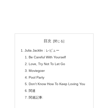
目次
Julia Jacklin : レビュー
Be Careful With Yourself
Love, Try Not To Let Go
Moviegoer
Pool Party
Don’t Know How To Keep Loving You
関連
関連記事: