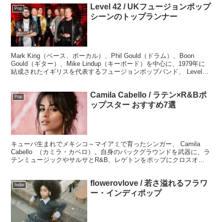
Level 42 / UKフュージョンポップ
Pop
シーンのトップランナー
Mark King（ベース、ボーカル）、Phil Gould（ドラム）、Boon
Gould（ギター）、Mike Lindup（キーボード）を中心に、1979年に
結成されたイギリスを代表するフュージョンポップバンド、 Level
42 （レヴェル・フォーティートゥー）。そのLevel42から代表作を振
り返っていきたいと思います。
Camila Cabello / ラテン×R&Bポ
Pop
ップスター おすすめ7選
キューバ生まれでメキシコ～マイアミで育ったシンガー、 Camila
Cabello （カミラ・カベロ）。自身のバックグラウンドを武器に、ラ
テンミュージックやサルサとR&B、レゲトンをポップにクロスオー
バーさせたアプローチで5th Harmony時代とは違った魅力を発揮して
います。アルバム『Romance』も、そのスタイルを決定づける文句
flowerovlove / 若さ溢れるフラワ
無しの出来。
Indie
ー・インディポップ