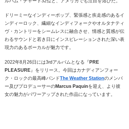
ルバム・チャート32位と、アメリカでも注目を浴びた。
ドリーミーなインディーポップ、緊張感と疾走感のあるイ
ンディーロック、繊細なインディフォークやオルタナティ
ヴ・カントリーをシームレスに融合させ、情感と質感が伝
わるサウンドと若き日にインスピレーションされた深い表
現力のあるボーカルが魅力です。
2022年8月26日には3rdアルバムとなる『
PRE
PLEASURE
』をリリース。今回はカナディアンフォー
ク・ロックの最高峰バンド
The Weather Station
のメンバ
ー及びプロデューサーの
Marcus Paquin
を迎え、より彼
女の魅力がパワーアップされた作品になっています。