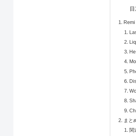
目
Remi
La
Li
Hel
Mo
Ph
Di
Wo
Sh
Ch
まと
関