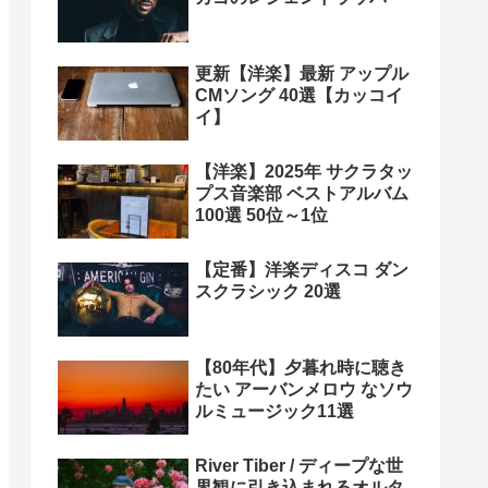
更新【洋楽】最新 アップル
CMソング 40選【カッコイ
イ】
【洋楽】2025年 サクラタッ
プス音楽部 ベストアルバム
100選 50位～1位
【定番】洋楽ディスコ ダン
スクラシック 20選
【80年代】夕暮れ時に聴き
たい アーバンメロウ なソウ
ルミュージック11選
River Tiber / ディープな世
界観に引き込まれるオルタ