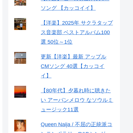
ソング 【カッコイイ】
【洋楽】2025年 サクラタップ
ス音楽部 ベストアルバム100
選 50位～1位
更新【洋楽】最新 アップル
CMソング 40選【カッコイ
イ】
【80年代】夕暮れ時に聴きた
い アーバンメロウ なソウルミ
ュージック11選
Queen Naija / 不屈の正統派コ