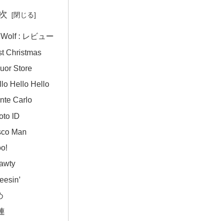
次
 Wolf : レビュー
st Christmas
quor Store
lo Hello Hello
nte Carlo
oto ID
sco Man
o!
awty
eesin’
め
連