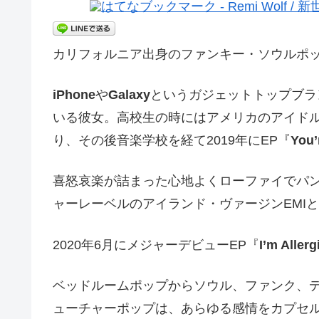
カリフォルニア出身のファンキー・ソウルポ
iPhone
や
Galaxy
というガジェットトップブラ
いる彼女。高校生の時にはアメリカのアイド
り、その後音楽学校を経て2019年にEP『
You’
喜怒哀楽が詰まった心地よくローファイでパ
ャーレーベルのアイランド・ヴァージンEMI
2020年6月にメジャーデビューEP『
I’m Aller
ベッドルームポップからソウル、ファンク、
ューチャーポップは、あらゆる感​​情をカプ