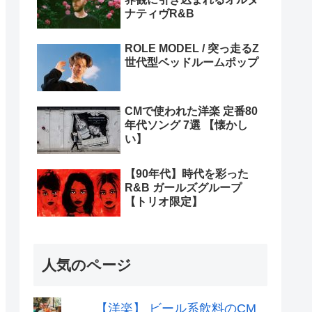
ナティヴR&B
ROLE MODEL / 突っ走るZ
世代型ベッドルームポップ
CMで使われた洋楽 定番80
年代ソング 7選 【懐かし
い】
【90年代】時代を彩った
R&B ガールズグループ
【トリオ限定】
人気のページ
【洋楽】 ビール系飲料のCM