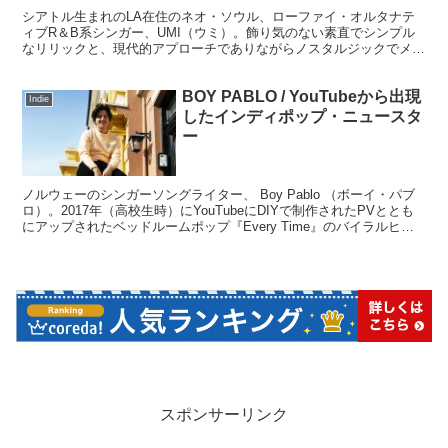
シアトル生まれのLA在住のネオ・ソウル、ローファイ・オルタナテ
ィブR＆B系シンガー、UMI（ウミ）。飾り気のない素直でシンプル
なリリックと、現代的アプローチでありながらノスタルジックでメロ
ディアスなローファイR&Bサウンドの組み合わせが個性的で、耳に
心地良く癒されること間違いありません。
BOY PABLO / YouTubeから出現
Indie
したインディポップ・ニュースタ
ー
ノルウェーのシンガーソングライター、 Boy Pablo （ボーイ・パブ
ロ）。2017年（高校生時）にYouTubeにDIYで制作されたPVととも
にアップされたベッドルームポップ『Every Time』のバイラルヒッ
トで注目され、2020年10月に初のフルアルバムになる『Wachito
Rico』をリリース。YouTubeから出現した注目のニュースターをレビ
ューしていきます。
スポンサーリンク