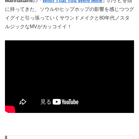
Manhattans
の『
Wish That You Were Mine
』のサビを頭
に持ってきた、ソウルやヒップホップの影響を感じつつグ
イグイと引っ張っていくサウンドメイクと80年代ノスタ
ルジックなMVがカッコイイ！