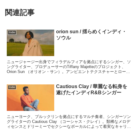
関連記事
orion sun / 揺らめくインディ・
Indie
ソウル
ニュージャージー出身でフィラデルフィアを拠点にするシンガー、ソ
ングライター、プロデューサーのTiffany Majetteのプロジェクト、
Orion Sun （オリオン・サン）。アンビエントテクスチャーとローフ
ァイビートが折り重なる芳醇な色合いのインディーソウルです。
Cautious Clay / 華麗なる転身を
Indie
遂げたインディR&Bシンガー
ニューヨーク、ブルックリンを拠点にするマルチ奏者、シンガーソン
グライターの Cautious Clay （コーシャス・クレイ）。類稀なメロデ
ィセンスとドリーミーでセクシーなボーカルによって着実なキャリア
を積んできています。つい3～4年前まで普通のサラリーマンだった
男の華麗なる転身です。