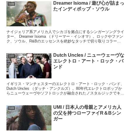
Dreamer Isioma / 遊び心が詰まっ
Indie
たインディポップ・ソウル
ナイジェリア系アメリカ人でシカゴを拠点にするシンガーソングライ
ター、 Dreamer Isioma （ドリーマー・イシオマ）。ロックやファン
ク、ソウル、R&Bのエッセンスを絶妙なタッチで切り取りコラージ
ュしていく作品は、どの曲もメロディアスで遊び心が詰まった作品ば
かりでおススメです。
Dutch Uncles / ニューウェーヴな
Indie
エレクトロ・アート・ロック・バ
ンド
イギリス・マンチェスターのエレクトロ・アート・ロック・バンド、
Dutch Uncles （ダッチ・アンクルズ）。80年代エレクトロポップか
らニューウェーヴやソフトロックが融合されたノスタルジックでキラ
キラとしたサウンドです。
UMI / 日本人の母親とアメリカ人
Indie
の父を持つローファイR＆Bシン
ガー