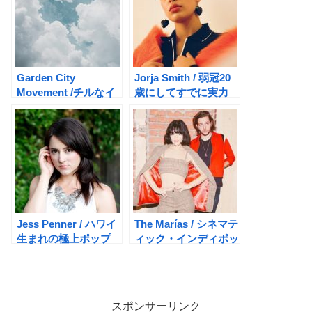
Garden City
Jorja Smith / 弱冠20
Movement /チルなイ
歳にしてすでに実力
ンディ・ポップグルー
派！
プ
Jess Penner / ハワイ
The Marías / シネマテ
生まれの極上ポップ
ィック・インディポッ
プバンド
スポンサーリンク