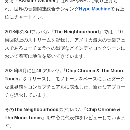
える「
Sweater Weather
」はNMEやBBCで取り上げら
れ、世界の音楽関連総合ランキング
Hype Machine
でも上
位にチャートイン。
2018年の3rdアルバム『
The Neighbourhood
』では、10
億回以上のストリームを記録し、アメリカ最大の音楽フェ
スであるコーチェラへの出演などインディロックシーンに
おいて着実に地位を築いてきています。
2020年9月には4thアルバム『
Chip Chrome & The Mono-
Tones
』をリリースし、モノトーンをベースにしたダーク
な世界感をコンセプチュアルに表現した、新たなアプロー
チを追求しています。
その
The Neighbourhood
のアルバム『
Chip Chrome &
The Mono-Tones
』を中心に代表作をレビューしていきま
す。