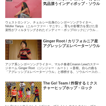
気品漂うインディポップ・ソウル
ウェストロンドン、チェルシー出身のシンガーソングライター、
Nilüfer Yanya （ニルーファー・ヤニヤ）。育ちや影響力を受けた音
楽性がフィルタリングされたインディー・ポップ/ロックにソウル、
ジャズ、サイケデリアなどが融合され、気品と美しさが感じられるサ
ウンドです。
Ginger Root / カリフォルニア産
Indie
アグレッシブエレベーターソウル
アジア系シンガーソングライター、マルチ奏者Cmaron Lewのステー
ジネーム Ginger Root （ジンジャー・ルート）＝姜根。自らの曲を
「アグレッシブエレベーターソウル」と標榜する、ソウルベースのベ
ッドルームポップといった感じで、カリフォルニアらしい明るさとラ
フさを兼ね備えていて、メロディも人懐っこく非常に聴きやすいサウ
The Go! Team / 炸裂するミクス
ンドを提供してくれます。
Hip Hop
チャーヒップホップ・ロック