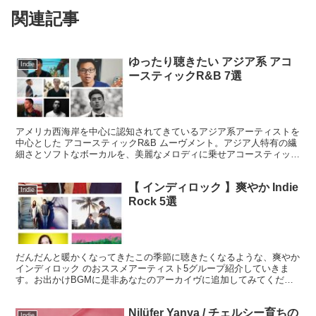
関連記事
ゆったり聴きたい アジア系 アコ
Indie
ースティックR&B 7選
アメリカ西海岸を中心に認知されてきているアジア系アーティストを
中心とした アコースティックR&B ムーヴメント。アジア人特有の繊
細さとソフトなボーカルを、美麗なメロディに乗せアコースティック
に仕上げた楽曲はゆったりと聴きたい心和むものばかりで、一度その
魅力に取りつかれるとなくてはならない存在になるのではないかと思
【 インディロック 】爽やか Indie
います。
Indie
Rock 5選
だんだんと暖かくなってきたこの季節に聴きたくなるような、爽やか
インディロック のおススメアーティスト5グループ紹介していきま
す。お出かけBGMに是非あなたのアーカイヴに追加してみてくださ
い。 2020年版インディポップ特集はこちら 爽やか...
Nilüfer Yanya / チェルシー育ちの
Indie