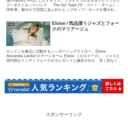
Ian Partonと中心にしたイギリス、ブライトンのオルタナヒップホッ
プ～ポストロックバンド、 The Go! Team (ザ・ゴー！・チーム）。
20年来、賑やかで活気にあふれたヒップホップ～ロックが貫かれて
います。元気のないときに特におススメです！
Eloise / 気品漂うジャズとフォー
Indie
クのマリアージュ
ロンドンを拠点に活動するシンガーソングライター、Eloise
Alexandra Lambのステージネーム Eloise （エロイーズ）。ジャズと
現代的なインディフォークがエレガントに融合された、甘く切なく、
そして癒される気品に満ちたサウンドです。
スポンサーリンク