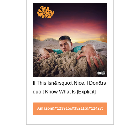
If This Isn&rsquo;t Nice, I Don&rs
quo;t Know What Is [Explicit]
Amazon&#12391;&#35211;&#12427;