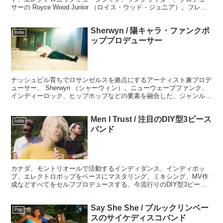
サーの Royce Wood Junior （ロイス・ウッド・ジュニア）。フレッ
シュでポップなR&B、ファンク、ポップをモダンな感性で包み込ん
だ作品です。
Sherwyn / 陽キャラ・ファンクポ
Indie
ッププロデューサー
ナッシュビル育ちでロサンゼルスを拠点にするアーティスト兼プロデ
ューサー、 Sherwyn （シャーウィン）。ニューウェーブファンク、
インディーロック、ヒップホップなどの要素を融合した、ジャンルを
超えた独自のサウンドを笑顔が似合う人懐っこそうなキャラでアプロ
ーチしています。
Men I Trust / 注目のDIY型3ピース
Indie
バンド
カナダ、モントリオールで活動するインディダンス、インディポッ
プ、エレクトロポップをベースにマスタリング、ミキシング、MV作
成などすべてをセルフプロデュースする、今流行りのDIY型3ピース
バンド、 Men I Trust (メン・アイ・トラス...
Say She She / ブルックリンベー
Pop
スのサイケディスコバンド