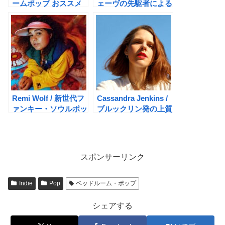
ームポップ おススメ
ェーヴの先駆者による
アーティスト9選
探究
Remi Wolf / 新世代フ
Cassandra Jenkins /
ァンキー・ソウルポッ
ブルックリン発の上質
プシンガー
アンビエント・フォー
ク
スポンサーリンク
Indie
Pop
ベッドルーム・ポップ
シェアする