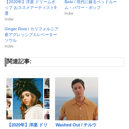
【2020年】洋楽 ドリームポ
Binki / 現代に蘇るベッドルー
ップ おススメアーティスト9
ム・パワー・ポップ
選
Indie
Indie
Ginger Root / カリフォルニア
産アグレッシブエレベーター
ソウル
Indie
関連記事:
【2020年】洋楽 ドリ
Washed Out / チルウ