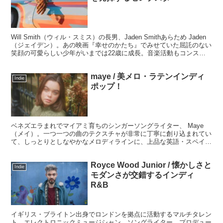
Will Smith（ウィル・スミス）の長男、Jaden Smithあらため Jaden
（ジェイデン）。あの映画『幸せのかたち』でみせていた屈託のない
笑顔の可愛らしい少年がいまでは22歳に成長。音楽活動もコンスタ
ントに行っていますのでここでレビューしていきます。
maye / 美メロ・ラテンインディ
Indie
ポップ！
ベネズエラまれでマイアミ育ちのシンガーソングライター、 Maye
（メイ）。一つ一つの曲のテクスチャが非常に丁寧に創り込まれてい
て、しっとりとしなやかなメロディラインに、上品な英語・スペイン
語のボーカルワークが心地よいラテン・インディポップです。
Royce Wood Junior / 懐かしさと
Indie
モダンさが交錯するインディ
R&B
イギリス・ブライトン出身でロンドンを拠点に活動するマルチタレン
ト、エレクトロニックミュージシャン、ソングライター、プロデュー