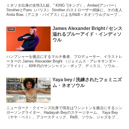
ミネソタ出身の女性3人組、” KING "(キング）。Amber(アンバー）
StrotherとParis（パリス） Strother のストローザー姉妹に、その友人
Anita Bias（アニタ・バイアス）によるR&B～ネオソウルグループ。
女性だけどKING。 ジワジワきてます。
James Alexander Bright / センス
Indie
溢れるブルーアイド・インディソ
ウル
ハンプシャーを拠点にするマルチ奏者、プロデューサー、イラストレ
ーターの James Alexander Bright （ジェイムス・アレキサンダー・
ブライト）。60年代のサンシャイン・ポップ、ディスコ、ソウル、
ジャズをドリーミーでローファイに折り重ね、イングランドのディー
プ・サウスの緑豊かな土地が育んだ上質なUKサウンドです。
Yaya bey / 洗練されたフェミニズ
Neo-Soul
ム・ネオソウル
ニューヨーク・クイーンズ出身で現在はワシントンを拠点にするシン
ガーソングライター、Hadaiyah Beyのステージネーム、 Yaya Bey
（ヤヤ・ベイ）。アコースティック、R&B、ソウル、ジャズをブレ
ンドしたサウンドに力強いリリックと魅力的なボーカルと知性とセク
シーさを兼ね備えた佇まいが非常に個性的なアーティスト。