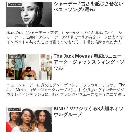
シャーデー / 古さを感じさせない
Crossover
ベストソング7選+α
Sade Adu（シャーデー・アデュ）を中心とした4人編成バンド、 シ
ャーデー 。1984年のシャーデーの登場は世界の音楽シーンに大きな
インパクトを与えたことは言うまでもなく、非常に洗練された大人の
ポピュラーミュージックででした。その色褪せない名曲たちを振り返
ってみましょう。
The Jack Moves / 海辺のニュー
Neo-Soul
アーク・ジャックスウィング・ソ
ウル
ニュージャージー出身のモダン・ヴィンテージソウル・デュオ、 The
Jack Moves （ザ・ジャックムーヴス）。甘く切ないヴィンテージソ
ウルをメインデッシュに、時々ファンクやスムースなディスコで彩り
を添えた、心がほんわかと温まるような極上モダン・ヴィンテージソ
ウルです。
KING / ジワジワくる3人組ネオソ
Neo-Soul
ウルグループ