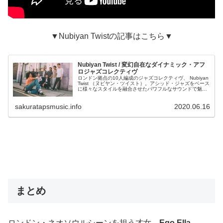
▼Nubiyan Twistの記事はこちら▼
Nubiyan Twist / 変幻自在なダイナミック・アフ
ロジャズコレクティヴ
ロンドン拠点の10人編成のジャズコレクティヴ、 Nubiyan
Twist （ヌビヤン・ツイスト）。アシッド・ジャズをベース
に様々なスタイルを融合させたパワフルなサウンドで魅
了。現代UKジャズのトレンドでもあるアフロビートを変幻
自在でクロスオーバーに仕上げた、自由なジャズを楽しめ
sakuratapsmusic.info
2020.06.16
ます。
まとめ
ロンドン・ネオソウルシーンを担う才女、
Ego Ella