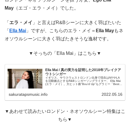
May
（エゴ・エラ・メイ）でした。
「
エラ・メイ
」と言えばR&Bシーンに大きく羽ばたいた
「
Ella Mai
」ですが、こちらのエラ・メイ＝
Ella May
もネ
オソウルシーンに大きく羽ばたきそうな逸材です。
▼そっちの「Ella Mai」はこちら▼
Ella Mai / 真の実力を証明した2018年ブレイクア
ウトシンガー
イギリス、サウスウェストロンドン出身で現在はNYやLA
を活動拠点とするR&Bシンガーソングライター、 Ella Mai
(エラ・メイ）。大ヒット曲"Bou'd Up"もグラミー「Best
R&B Song」を受賞と、今やH.E.RやMahalia等と並び現代
コンテンポラリーR&Bの牽引者といった感があります。
sakuratapsmusic.info
2022.05.16
▼あわせて読みたいロンドン・ネオソウルシーン特集はこ
ちら▼