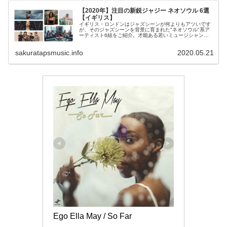
【2020年】注目の新鋭ジャジー ネオソウル 6選
【イギリス】
イギリス・ロンドンはジャズシーンが何よりもアツいです
が、そのジャズシーンを背景に育まれた"ネオソウル"系ア
ーティスト6組をご紹介。才能ある若いミュージシャンた
ちが濃密に混ざり合うロンドンの最新音楽シーンの中で揉
まれながら頭角を現してきた新たな才能たち。そのフレッ
sakuratapsmusic.info
2020.05.21
シュながらも濃厚に溢れ出るUKからの才能を堪能しましょ
う。
Ego Ella May / So Far 