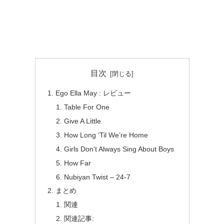
目次
Ego Ella May : レビュー
Table For One
Give A Little
How Long ‘Til We’re Home
Girls Don’t Always Sing About Boys
How Far
Nubiyan Twist – 24-7
まとめ
関連
関連記事: