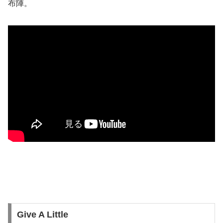
布陣。
Give A Little