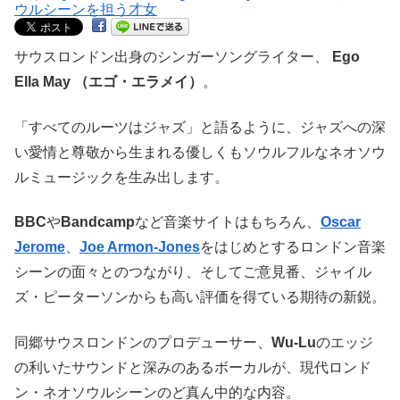
サウスロンドン出身のシンガーソングライター、
Ego
Ella May （エゴ・エラメイ）
。
「すべてのルーツはジャズ」と語るように、ジャズへの深
い愛情と尊敬から生まれる優しくもソウルフルなネオソウ
ルミュージックを生み出します。
BBC
や
Bandcamp
など音楽サイトはもちろん、
Oscar
Jerome
、
Joe Armon-Jones
をはじめとするロンドン音楽
シーンの面々とのつながり、そしてご意見番、ジャイル
ズ・ピーターソンからも高い評価を得ている期待の新鋭。
同郷サウスロンドンのプロデューサー、
Wu-Lu
のエッジ
の利いたサウンドと深みのあるボーカルが、現代ロンド
ン・ネオソウルシーンのど真ん中的な内容。