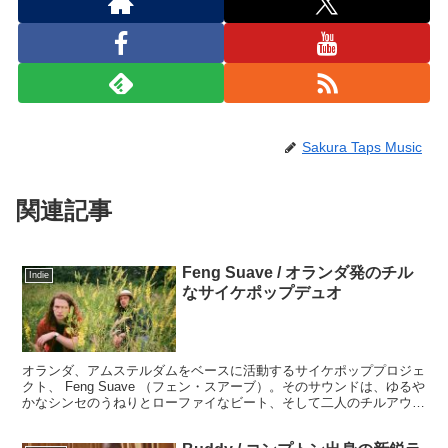
Sakura Taps Music
関連記事
Feng Suave / オランダ発のチル
Indie
なサイケポップデュオ
オランダ、アムステルダムをベースに活動するサイケポッププロジェ
クト、 Feng Suave （フェン・スアーブ）。そのサウンドは、ゆるや
かなシンセのうねりとローファイなビート、そして二人のチルアウト
なボーカルが融合した、非常にディープで静寂に満ちたギターポッ
プ。60年代から70年代のサイケデリックなポップ、ソウルを彷彿と