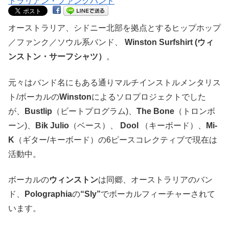
オーストラリア、シドニー北部を拠点とするヒップホップ
／ファンク／ソウル系バンド、
Winston Surfshirt (ウィ
ンストン・サーフシャツ）
。
元々はバンド名にもある通りマルチインストルメンタリス
ト/ボーカルの
Winston
によるソロプロジェクトでした
が、
Bustlip
（ビートプログラム)、
The Bone
（トロンボ
ーン)、
Bik Julio
（ベース）、
Dool
（キーボード）、
Mi-
K
（ギター/キーボード）の6ピースコレクティブで現在は
活動中。
ボーカルの
ウィンストン
は同郷、オーストラリアのバン
ド、
Polographia
の
“Sly”
でボーカルフィーチャーされて
います。