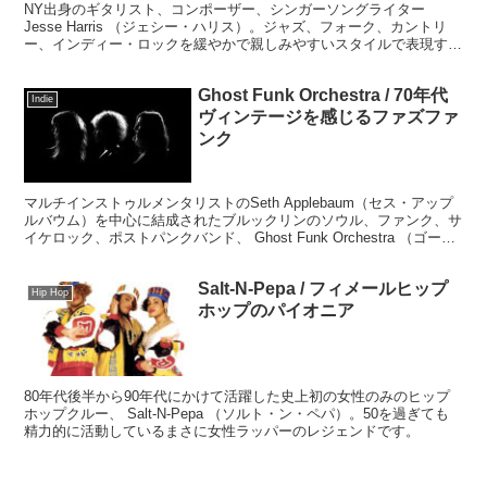
NY出身のギタリスト、コンポーザー、シンガーソングライター
Jesse Harris （ジェシー・ハリス）。ジャズ、フォーク、カントリ
ー、インディー・ロックを緩やかで親しみやすいスタイルで表現する
現代アメリカン・ルーツポップミュージックの第一人者として長きに
わたり活動しています。
Ghost Funk Orchestra / 70年代
Indie
ヴィンテージを感じるファズファ
ンク
マルチインストゥルメンタリストのSeth Applebaum（セス・アップ
ルバウム）を中心に結成されたブルックリンのソウル、ファンク、サ
イケロック、ポストパンクバンド、 Ghost Funk Orchestra （ゴース
トファンク・オーケストラ）。「泥臭そうで泥臭くなりすぎない」ア
レンジセンスが抜群なバンドです。
Salt-N-Pepa / フィメールヒップ
Hip Hop
ホップのパイオニア
80年代後半から90年代にかけて活躍した史上初の女性のみのヒップ
ホップクルー、 Salt-N-Pepa （ソルト・ン・ペパ）。50を過ぎても
精力的に活動しているまさに女性ラッパーのレジェンドです。