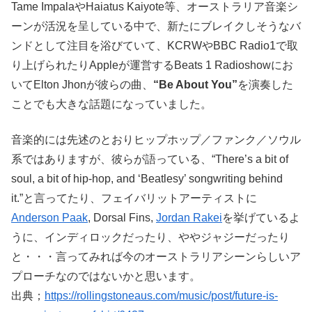
Tame ImpalaやHaiatus Kaiyote等、オーストラリア音楽シ
ーンが活況を呈している中で、新たにブレイクしそうなバ
ンドとして注目を浴びていて、KCRWやBBC Radio1で取
り上げられたりAppleが運営するBeats 1 Radioshowにお
いてElton Jhonが彼らの曲、
“Be About You”
を演奏した
ことでも大きな話題になっていました。
音楽的には先述のとおりヒップホップ／ファンク／ソウル
系ではありますが、彼らが語っている、“There’s a bit of
soul, a bit of hip-hop, and ‘Beatlesy’ songwriting behind
it.”と言ってたり、フェイバリットアーティストに
Anderson Paak
, Dorsal Fins,
Jordan Rakei
を挙げているよ
うに、インディロックだったり、ややジャジーだったり
と・・・言ってみれば今のオーストラリアシーンらしいア
プローチなのではないかと思います。
出典；
https://rollingstoneaus.com/music/post/future-is-