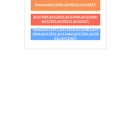
Amazon&#12391;&#35211;&#12427;
&#27005;&#22825;&#24066;&#22580;
&#12391;&#35211;&#12427;
Yahoo!&#12471;&#12519;&#12483;&#1
2500;&#12531;&#12464;&#12391;&#35
211;&#12427;