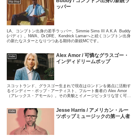
Buddy / コンプトン出身の新鋭ラ
させるそのディープなサウンドを聴いてみましょう。
Hip Hop
ッパー
LA、コンプトン出身の若手ラッパー、Simmie Sims III A.K.A Buddy
(バディ）。NWA、Dr.DRE、Kendrick Lamarへと続くコンプトン出身
の新たなスターとなりつつある期待の新鋭MCです。
Alex Amor / 可憐なグラスゴー・
Indie
インディドリームポップ
スコットランド、グラスゴー生まれで現在はロンドンを拠点に活動す
るインディー・ポップ・アーティスト、フルート奏者の Alex Amor
（アレックス・アモール）。その美貌とイメージピッタリな甘く可憐
な歌声にドリーミーなサウンドによりインディポップ界を席巻しそう
な存在です。
Jesse Harris / アメリカン・ルー
Indie
ツポップミュージックの第一人者