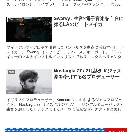
ズ・ナイロン）。ライブラリー ミュージックやファンク、ソウルか
らサイケデリック・ロックへも拡がる独自の世界観のローファイ・シ
ネマティック・ジャズファンクを表現しています。
Swarvy / 生音×電子音楽を自在に
Electronic
操るLAのビートメイカー
フィラデルフィア出身で現在はロサンゼルスを拠点に活動するビート
メイカー、 Swarvy （スワービー）。ベース、キーボード、ドラム、
ギターのマルチインストルメンタリストであり、エクスペリメンタル
な生音×電子音楽はローファイでビターな、心地よく脳に染み渡る独
自の質感、世界観を構築します。
Nostargia 77 / 21世紀UKジャズ
Jazz
界を牽引する名プロデューサー
イギリスのプロデューサー、Benedic Lamdinによるジャズプロジェ
クト、 Nostargia 77 （ノスタルジア 77）。サンプルミュージックと
生音を加工したトラックによりメロウで荘厳なダイナクスさと美しさ
を兼ね備えた90年代アシッドジャズ以降のUKジャズシーンを牽引す
る存在です。