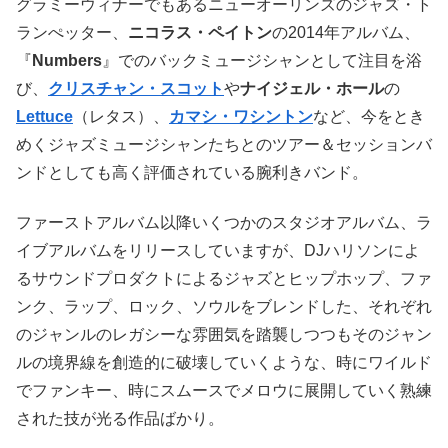
グラミーウィナーでもあるニューオーリンズのジャズ・ト
ランぺッター、
ニコラス・ペイトン
の2014年アルバム、
『
Numbers
』でのバックミュージシャンとして注目を浴
び、
クリスチャン・スコット
や
ナイジェル・ホール
の
Lettuce
（レタス）、
カマシ・ワシントン
など、今をとき
めくジャズミュージシャンたちとのツアー＆セッションバ
ンドとしても高く評価されている腕利きバンド。
ファーストアルバム以降いくつかのスタジオアルバム、ラ
イブアルバムをリリースしていますが、DJハリソンによ
るサウンドプロダクトによるジャズとヒップホップ、ファ
ンク、ラップ、ロック、ソウルをブレンドした、それぞれ
のジャンルのレガシーな雰囲気を踏襲しつつもそのジャン
ルの境界線を創造的に破壊していくような、時にワイルド
でファンキー、時にスムースでメロウに展開していく熟練
された技が光る作品ばかり。