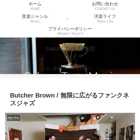
ホーム
お問い合わせ
HOME
CONTACT US
音楽ジャンル
洋楽ライフ
Music
Music Life
プライバシーポリシー
PRIVACY POLICY
Sakura Taps 音楽部
少し濃いめの洋楽をお届け…
Butcher Brown / 無限に広がるファンクネ
スジャズ
Hip Hop