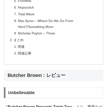
Frontline
Hopscotch
Tidal Wave
Mac Ayres – Where Do We Go From
Here?/Something More
Nicholas Payton – Three
まとめ
関連
関連記事:
Butcher Brown : レビュー
Unbelievable
『
Butcher Brown Presents Triple Trey
』より、重厚なビ