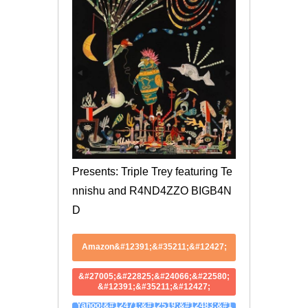
Presents: Triple Trey featuring Te
nnishu and R4ND4ZZO BIGB4N
D
Amazon&#12391;&#35211;&#12427;
&#27005;&#22825;&#24066;&#22580;
&#12391;&#35211;&#12427;
Yahoo!&#12471;&#12519;&#12483;&#1