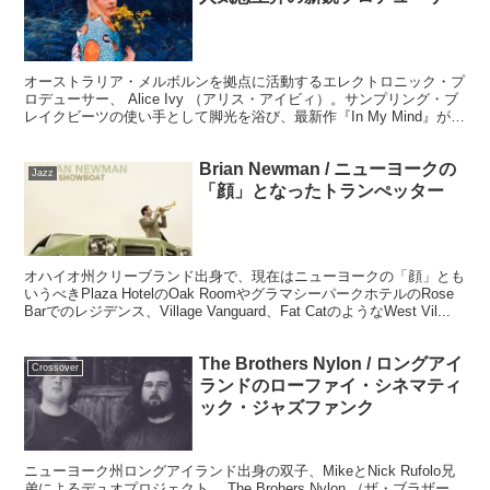
オーストラリア・メルボルンを拠点に活動するエレクトロニック・プ
ロデューサー、 Alice Ivy （アリス・アイビィ）。サンプリング・ブ
レイクビーツの使い手として脚光を浴び、最新作『In My Mind』が
iPhoneの最新CM（Shot on iPhone)で起用されここ日本でも認知度が
急上昇してきそうです。
Brian Newman / ニューヨークの
Jazz
「顔」となったトランぺッター
オハイオ州クリーブランド出身で、現在はニューヨークの「顔」とも
いうべきPlaza HotelのOak RoomやグラマシーパークホテルのRose
Barでのレジデンス、Village Vanguard、Fat CatのようなWest Vil...
The Brothers Nylon / ロングアイ
Crossover
ランドのローファイ・シネマティ
ック・ジャズファンク
ニューヨーク州ロングアイランド出身の双子、MikeとNick Rufolo兄
弟によるデュオプロジェクト、 The Brohers Nylon （ザ・ブラザー