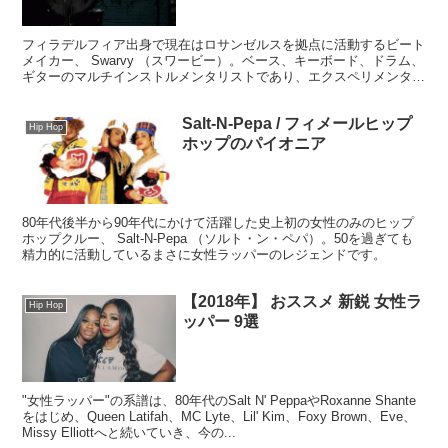
フィラデルフィア出身で現在はロサンゼルスを拠点に活動するビート
メイカー、 Swarvy （スワービー）。ベース、キーボード、ドラム、
ギターのマルチインストルメンタリストであり、エクスペリメンタル
な生音×電子音楽はローファイでビターな、心地よく脳に染み渡る独
自の質感、世界観を構築します。
Salt-N-Pepa / フィメールヒップ
Hip Hop
ホップのパイオニア
80年代後半から90年代にかけて活躍した史上初の女性のみのヒップ
ホップクルー、 Salt-N-Pepa （ソルト・ン・ペパ）。50を過ぎても
精力的に活動しているまさに女性ラッパーのレジェンドです。
【2018年】 おススメ 新鋭 女性ラ
Hip Hop
ッパー 9選
"女性ラッパー"の系譜は、80年代のSalt N' PeppaやRoxanne Shante
をはじめ、Queen Latifah、MC Lyte、Lil' Kim、Foxy Brown、Eve、
Missy Elliottへと続いていき、今の...