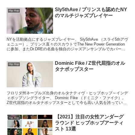
Sly5thAve / プリンスも認めたNY
Hip Hop
のマルチジャズプレイヤー
NYを活動拠点にするジャズプレイヤー、 Sly5thAve （スライ5thアヴ
ェニュー）。プリンス直々のスカウトでThe New Power Generation
に参加、またDr.DREの名曲を独自のジャズアンサンブルでカバー。
2020年には3rdアルバム『What It Is』をリリース。前作たちとはまた
違ったアプローチの作品となっていて新たな側面を見せてくれていま
Dominic Fike / Z世代屈指のオル
す。
Hip Hop
タナポップスター
フロリダ州ネープルズ出身のオルタナティヴ・ヒップホップ～インデ
ィポップソングライター、 Dominic Fike （ドミニク・ファイク）。
Z世代屈指のオルタナポップスターとして今も高い人気を誇っている
アーティスト。
【2021】注目の女性アンダーグ
Hip Hop
ラウンド ヒップホップアーティ
スト 13選