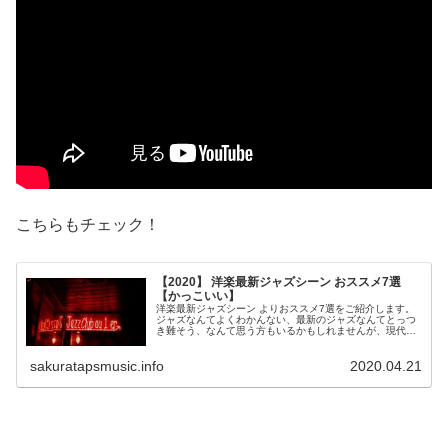
こちらもチェック！
【2020】 洋楽最新ジャズシーン おススメ7選
【かっこいい】
洋楽最新ジャズシーン よりおススメ7選をご紹介します。
ジャズなんてよくわかんない、最新のジャズなんてとっつ
き難そう、なんて思う方もいるかもしれませんが、現代ジ
ャズはもうあらゆるジャンルが混ざり合う、クロスオーバ
ーな音楽として難しく文学的に考えなくても聴けるジャン
sakuratapsmusic.info
2020.04.21
ルへと進化しています。今回ご紹介したアーティストを押
さえておけば最新ジャズシーンのトレンドを掴めたも同然
です！