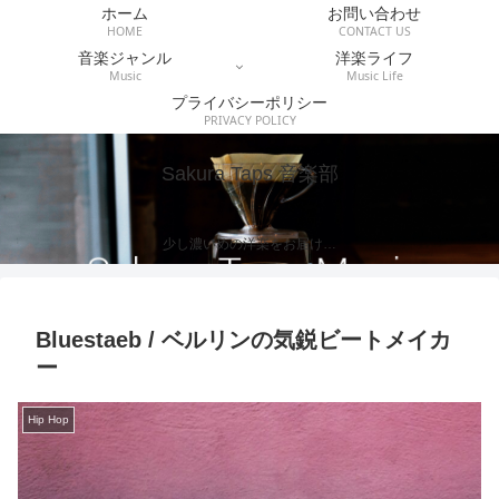
ホーム
お問い合わせ
HOME
CONTACT US
音楽ジャンル
洋楽ライフ
Music
Music Life
プライバシーポリシー
PRIVACY POLICY
Sakura Taps 音楽部
少し濃いめの洋楽をお届け…
Bluestaeb / ベルリンの気鋭ビートメイカ
ー
Hip Hop