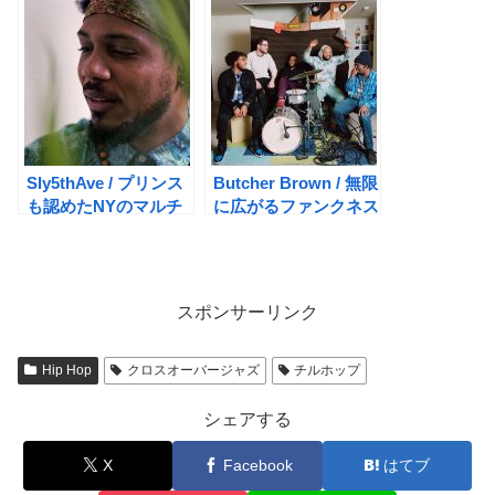
Sly5thAve / プリンス
Butcher Brown / 無限
も認めたNYのマルチ
に広がるファンクネス
ジャズプレイヤー
ジャズ
スポンサーリンク
Hip Hop
クロスオーバージャズ
チルホップ
シェアする
X
Facebook
はてブ