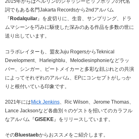
2015年からはベルリンのジャッジーヒップホップの代名
詞でもある名門Jakarta Recordsから2ndアルバム
『
Rodalquilar
』を皮切りに、生音、サンプリング、ドラ
ムマシーンを巧みに駆使した深みのある作品を多数の世に
送り出しています。
コラボレイターも、盟友Juju RogersからTeknical
Development、Harleighblu、Melodiesinphonieなどラッ
パー、シンガー、ビートメイカーと多彩な顔ぶれとの共演
によってそれぞれのアルバム、EPにコンセプトがしっか
りと根付いている印象です。
2021年には
Mick Jenkins
、Ric Wilson、Jerome Thomas、
Lance Jacksonなど各曲別々のゲストを招いてのカラフル
なアルバム『
GISEKE
』をリリースしています。
その
Bluestaeb
からおススメをご紹介します。