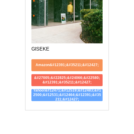
GISEKE
Amazon&#12391;&#35211;&#12427;
&#27005;&#22825;&#24066;&#22580;
&#12391;&#35211;&#12427;
Yahoo!&#12471;&#12519;&#12483;&#1
2500;&#12531;&#12464;&#12391;&#35
211;&#12427;