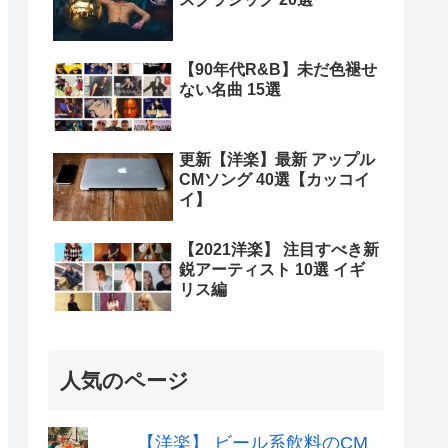
【90年代R&B】未だ色褪せ
ない名曲 15選
更新【洋楽】最新 アップル
CMソング 40選【カッコイ
イ】
【2021洋楽】 注目すべき新
鋭アーティスト 10選 イギ
リス編
人気のページ
【洋楽】 ビール系飲料のCM