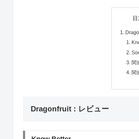
目
Drago
Kno
So
関
関
Dragonfruit : レビュー
Know Better