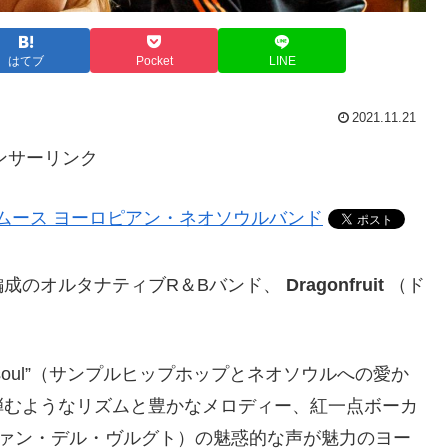
はてブ
Pocket
LINE
2021.11.21
ンサーリンク
成のオルタナティブR＆Bバンド、
Dragonfruit
（ド
hop and neo-soul”（サンプルヒップホップとネオソウルへの愛か
弾むようなリズムと豊かなメロディー、紅一点ボーカ
ダニーク・ヴァン・デル・ヴルグト）の魅惑的な声が魅力のヨー