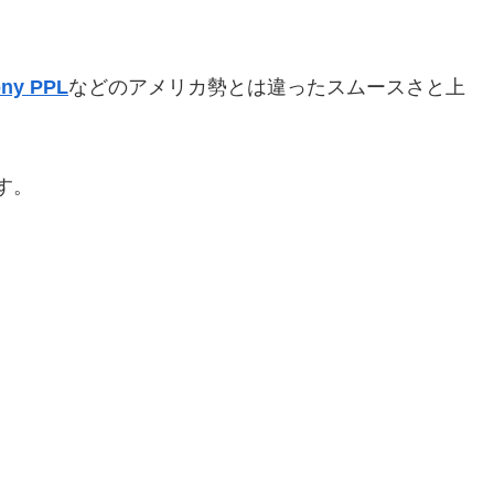
ny PPL
などのアメリカ勢とは違ったスムースさと上
す。