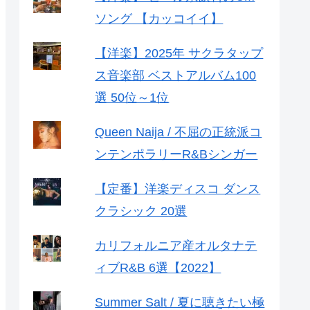
ソング 【カッコイイ】
【洋楽】2025年 サクラタップ
ス音楽部 ベストアルバム100
選 50位～1位
Queen Naija / 不屈の正統派コ
ンテンポラリーR&Bシンガー
【定番】洋楽ディスコ ダンス
クラシック 20選
カリフォルニア産オルタナテ
ィブR&B 6選【2022】
Summer Salt / 夏に聴きたい極