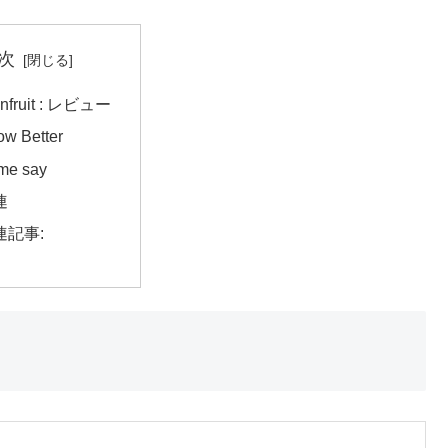
次
nfruit : レビュー
w Better
me say
連
連記事: