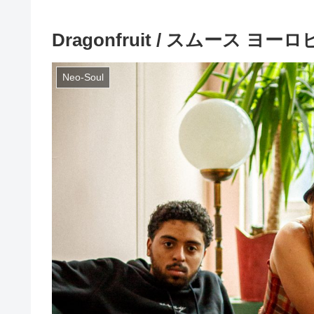
Dragonfruit / スムース
Neo-Soul