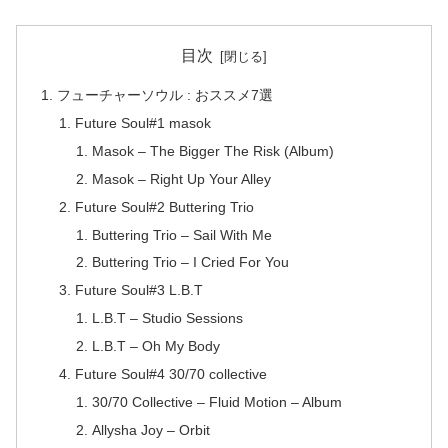
目次
フューチャーソウル : おススメ7選
Future Soul#1 masok
Masok – The Bigger The Risk (Album)
Masok – Right Up Your Alley
Future Soul#2 Buttering Trio
Buttering Trio – Sail With Me
Buttering Trio – I Cried For You
Future Soul#3 L.B.T
L.B.T – Studio Sessions
L.B.T – Oh My Body
Future Soul#4 30/70 collective
30/70 Collective – Fluid Motion – Album
Allysha Joy – Orbit