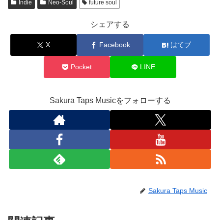
Indie
Neo-Soul
future soul
シェアする
X
Facebook
はてブ
Pocket
LINE
Sakura Taps Musicをフォローする
Sakura Taps Music