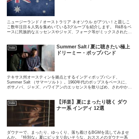
ニュージーランド / オーストラリア ネオソウル がアツい！と題しこ
こ数年注目＆人気を集めいている3グループを紹介します。 R&Bをベ
ースに民族的なエッセンスやジャズ、フォーク等がミックスされた独
自のネオソウル・フューチャーソウルを展開する...
Summer Salt / 夏に聴きたい極上
Indie
ドリーミー・ポップバンド
テキサス州オースティンを拠点とするインディポップバンド、
Summer Salt （サマーソルト）。1960年代のポップスをベースに、
ボサノバ、ジャズ、ハワイアンのエッセンスを散りばめ、さわやかで
カラフルなメロディとボーカルハーモニーがブレンドされたドリーミ
ーなギターポップ。ほんのり甘く、懐かしく、どこまでも優しい味わ
【洋楽】夏にまったり聴く ダウ
いに満ちています。
Indie
ナー系 インディ 12選
ダウナーで、まったり、ゆっくり、落ち着けるBGMを流してみませ
んか。『特別な』夏にピッタリ合いそうな、おススメのダウナー系