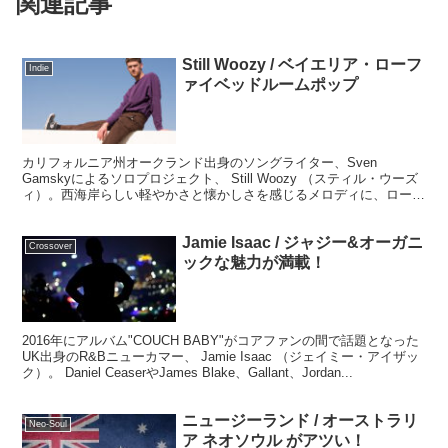
関連記事
Still Woozy / ベイエリア・ローフ
Indie
ァイベッドルームポップ
カリフォルニア州オークランド出身のソングライター、Sven
Gamskyによるソロプロジェクト、 Still Woozy （スティル・ウーズ
ィ）。西海岸らしい軽やかさと懐かしさを感じるメロディに、ローフ
ァイなアナログシンセとアコースティックを組み合わせた"サイケデ
リックなベッドルームポップ"が展開されています。
Jamie Isaac / ジャジー&オーガニ
Crossover
ックな魅力が満載！
2016年にアルバム"COUCH BABY"がコアファンの間で話題となった
UK出身のR&Bニューカマー、 Jamie Isaac （ジェイミー・アイザッ
ク）。 Daniel CeaserやJames Blake、Gallant、Jordan...
ニュージーランド / オーストラリ
Neo-Soul
ア ネオソウル がアツい！