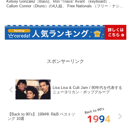
Kelsey Gonzalez（Bass)、Ron “Tnava” Avant （keyboard）、
Callum Connor（Druns）の4人組、 Free Nationals （フリー・ナショ
ナルズ）が2019年12月にセルフタイトルになるデビューアルバム
「Free Nationals」を待望リリース！
スポンサーリンク
Lisa Lisa & Cult Jam / 80年代を代表する
ニューヨリカン・ポップグループ
【Back to 90’s】 1994年 R&B ベストソ
ング 10選