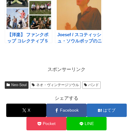
【洋楽】 ファンクポ
Joesef / スコティッシ
ップ コレクティブ 5
ュ・ソウルポップのニ
選【2021】
ューヒーロー
スポンサーリンク
Neo-Soul
ネオ・ヴィンテージソウル
バンド
シェアする
X
Facebook
はてブ
Pocket
LINE