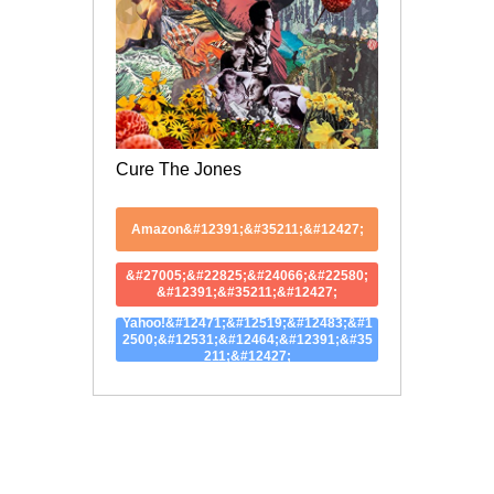
Cure The Jones
Amazon&#12391;&#35211;&#12427;
&#27005;&#22825;&#24066;&#22580;
&#12391;&#35211;&#12427;
Yahoo!&#12471;&#12519;&#12483;&#1
2500;&#12531;&#12464;&#12391;&#35
211;&#12427;