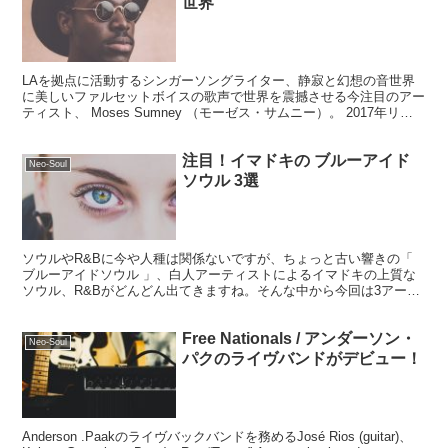
世界
LAを拠点に活動するシンガーソングライター、静寂と幻想の音世界
に美しいファルセットボイスの歌声で世界を震撼させる今注目のアー
ティスト、 Moses Sumney （モーゼス・サムニー）。 2017年リリ
ースのデビューアルバム"Aromant...
注目！イマドキの ブルーアイド
Neo-Soul
ソウル 3選
ソウルやR&Bに今や人種は関係ないですが、ちょっと古い響きの「
ブルーアイドソウル 」、白人アーティストによるイマドキの上質な
ソウル、R&Bがどんどん出てきますね。そんな中から今回は3アーテ
ィストをご紹介します。 ブルーアイドソウル#1 ダ...
Free Nationals / アンダーソン・
Neo-Soul
パクのライヴバンドがデビュー！
Anderson .Paakのライヴバックバンドを務めるJosé Rios (guitar)、