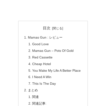
目次
Mamas Gun : レビュー
Good Love
Mamas Gun – Pots Of Gold
Red Cassette
Cheap Hotel
You Make My Life A Better Place
I Need A Win
This Is The Day
まとめ
関連
関連記事: