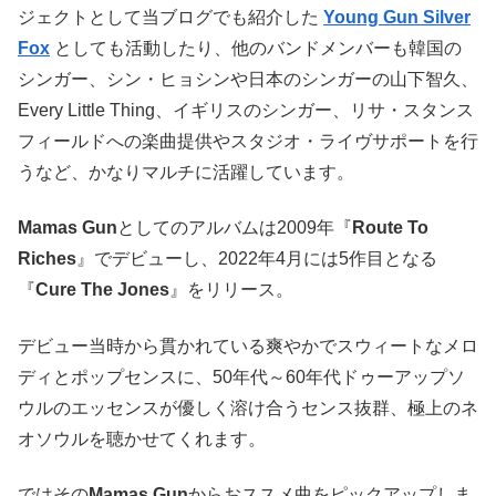
ジェクトとして当ブログでも紹介した
Young Gun Silver
Fox
としても活動したり、他のバンドメンバーも韓国の
シンガー、シン・ヒョシンや日本のシンガーの山下智久、
Every Little Thing、イギリスのシンガー、リサ・スタンス
フィールドへの楽曲提供やスタジオ・ライヴサポートを行
うなど、かなりマルチに活躍しています。
Mamas Gun
としてのアルバムは2009年『
Route To
Riches
』でデビューし、2022年4月には5作目となる
『
Cure The Jones
』をリリース。
デビュー当時から貫かれている爽やかでスウィートなメロ
ディとポップセンスに、50年代～60年代ドゥーアップソ
ウルのエッセンスが優しく溶け合うセンス抜群、極上のネ
オソウルを聴かせてくれます。
ではその
Mamas Gun
からおススメ曲をピックアップしま