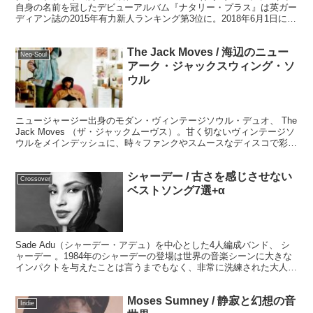
自身の名前を冠したデビューアルバム『ナタリー・プラス』は英ガー
ディアン誌の2015年有力新人ランキング第3位に。2018年6月1日にリ
リースされる3年振りのアル...
The Jack Moves / 海辺のニュー
Neo-Soul
アーク・ジャックスウィング・ソ
ウル
ニュージャージー出身のモダン・ヴィンテージソウル・デュオ、 The
Jack Moves （ザ・ジャックムーヴス）。甘く切ないヴィンテージソ
ウルをメインデッシュに、時々ファンクやスムースなディスコで彩り
を添えた、心がほんわかと温まるような極上モダン・ヴィンテージソ
ウルです。
シャーデー / 古さを感じさせない
Crossover
ベストソング7選+α
Sade Adu（シャーデー・アデュ）を中心とした4人編成バンド、 シ
ャーデー 。1984年のシャーデーの登場は世界の音楽シーンに大きな
インパクトを与えたことは言うまでもなく、非常に洗練された大人の
ポピュラーミュージックででした。その色褪せない名曲たちを振り返
ってみましょう。
Moses Sumney / 静寂と幻想の音
Indie