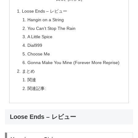
Loose Ends – レビュー
Hangin on a String
You Can’t Stop The Rain
A Little Spice
Dial999
Choose Me
Gonna Make You Mine (Forever More Reprise)
まとめ
関連
関連記事:
Loose Ends – レビュー