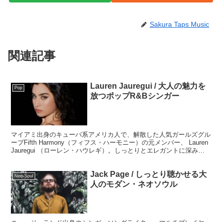
Sakura Taps Music
関連記事
Lauren Jauregui / 大人の魅力を
Pop
放つポップR&Bシンガー
マイアミ出身のキューバ系アメリカ人で、解散した人気ガールズグル
ープFifth Harmony（フィフス・ハーモニー）の元メンバー、 Lauren
Jauregui （ローレン・ハウレギ）。しっとりとエレガントに深みの
あるサウンドと、力強くソウルフルなボーカリストとしての才能を遺
憾なく発揮しています。
Jack Page / しっとり聴かせる大
Neo-Soul
人のモダン・ネオソウル