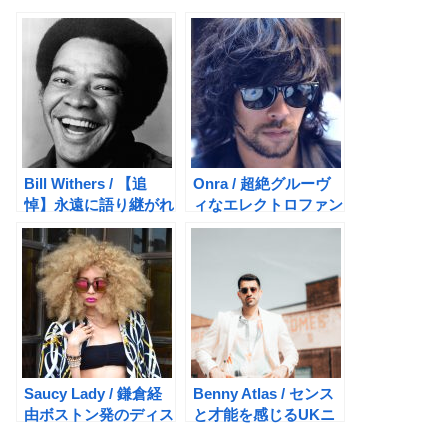
Bill Withers / 【追
Onra / 超絶グルーヴ
悼】永遠に語り継がれ
ィなエレクトロファン
る名曲達を聴こう
ク！
Saucy Lady / 鎌倉経
Benny Atlas / センス
由ボストン発のディス
と才能を感じるUKニ
コデイーバ
ューカマーシンガー