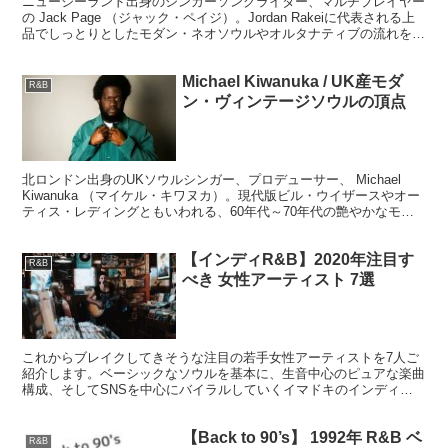
ニュージーランド出身のシンガーソングライター、マルチプレイヤー
の Jack Page （ジャック・ペイジ）。Jordan Rakeiに代表される上
品でしっとりとしたモダン・ネオソウルやオルタナティブの流れを汲
むリラックスした大人のネオソウルを聴かせてくれます。
Michael Kiwanuka / UK産モダ
R&B
ン・ヴィンテージソウルの頂点
北ロンドン出身のUKソウルシンガー、プロデューサー、 Michael
Kiwanuka （マイケル・キワヌカ）。現代版ビル・ウイザースやオー
ティス・レディングともいわれる、60年代～70年代の艶やかなモダ
ン・ヴィンテージソウルを壮大で、そして柔軟・優美に表現。過去と
現代をクロスオーバーさせるキワヌカの魅力をレビューします。
【インディR&B】2020年注目す
R&B
べき 女性アーティスト 7選
これからブレイクしてきそうな注目の若手女性アーティストを7人ご
紹介します。ベーシックなソウルを基本に、生音中心のピュアな楽曲
構成、そしてSNSを中心にバイラルしていくイマドキのインディ
R&Bの世界。耳の早い洋楽ファンは必ずチェックしておきたいイン
ディR&B系アーティストです。
【Back to 90’s】 1992年 R&B ベ
R&B