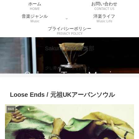
ホーム
お問い合わせ
HOME
CONTACT US
音楽ジャンル
洋楽ライフ
Music
Music Life
プライバシーポリシー
PRIVACY POLICY
Sakura Taps 音楽部
少し濃いめの洋楽をお届け…
Loose Ends / 元祖UKアーバンソウル
R&B