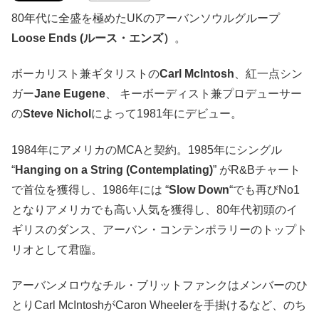
80年代に全盛を極めたUKのアーバンソウルグループ
Loose Ends (ルース・エンズ）
。
ボーカリスト兼ギタリストの
Carl McIntosh
、紅一点シン
ガー
Jane Eugene
、 キーボーディスト兼プロデューサー
の
Steve Nichol
によって1981年にデビュー。
1984年にアメリカのMCAと契約。1985年にシングル
“
Hanging on a String (Contemplating)
” がR&Bチャート
で首位を獲得し、1986年には “
Slow Down
“でも再びNo1
となりアメリカでも高い人気を獲得し、80年代初頭のイ
ギリスのダンス、アーバン・コンテンポラリーのトップト
リオとして君臨。
アーバンメロウなチル・ブリットファンクはメンバーのひ
とりCarl McIntoshがCaron Wheelerを手掛けるなど、のち