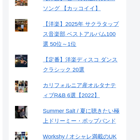
ソング 【カッコイイ】
【洋楽】2025年 サクラタップ
ス音楽部 ベストアルバム100
選 50位～1位
【定番】洋楽ディスコ ダンス
クラシック 20選
カリフォルニア産オルタナテ
ィブR&B 6選【2022】
Summer Salt / 夏に聴きたい極
上ドリーミー・ポップバンド
Workshy / オシャレ満載のUK