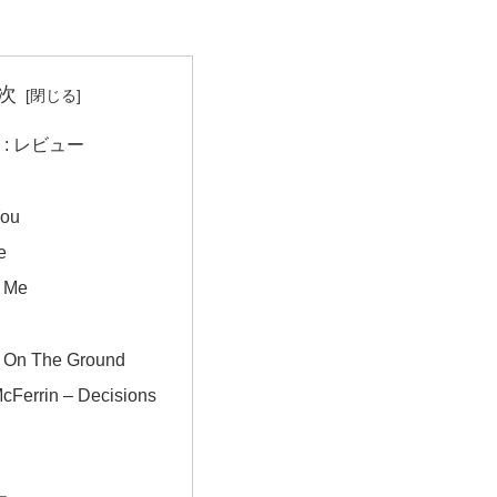
次
ng : レビュー
You
e
 Me
 On The Ground
McFerrin – Decisions