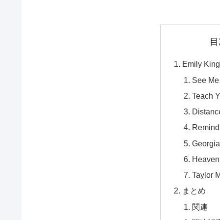
目
Emily Ki
See Me
Teach 
Distanc
Remind
Georgia
Heaven
Taylor 
まとめ
関連