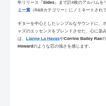
年リリース『
Sides
』まで計4枚のアルバムをリリ
ミー賞
（R&Bカテゴリー）にノミネートされ
ギターを中心としたシンプルなサウンドに、ポ
ャズのエッセンスをブレンドさせた、心に染
は、
Lianne La Havas
や
Corrine Bailey Rae
の
Howard
のような芯の強さを感じます。