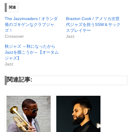
関連
The Jazzinvaders / オランダ
Braxton Cook / アメリカ次世
発のゴキゲンなクラブジャ
代ジャズを担うSSW＆サック
ズ！
スプレイヤー
Crossover
Jazz
秋ジャズ ～秋になったから
Jazzを聴こうか～【オータム
ジャズ】
Jazz
関連記事: