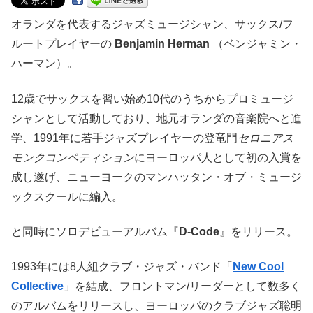
オランダを代表するジャズミュージシャン、サックス/フ
ルートプレイヤーの
Benjamin Herman
（ベンジャミン・
ハーマン）。
12歳でサックスを習い始め10代のうちからプロミュージ
シャンとして活動しており、地元オランダの音楽院へと進
学、1991年に若手ジャズプレイヤーの登竜門
セロニアス
モンクコンペティション
にヨーロッパ人として初の入賞を
成し遂げ、ニューヨークのマンハッタン・オブ・ミュージ
ックスクールに編入。
と同時にソロデビューアルバム『
D-Code
』をリリース。
1993年には8人組クラブ・ジャズ・バンド「
New Cool
Collective
」を結成、フロントマン/リーダーとして数多く
のアルバムをリリースし、ヨーロッパのクラブジャズ聡明