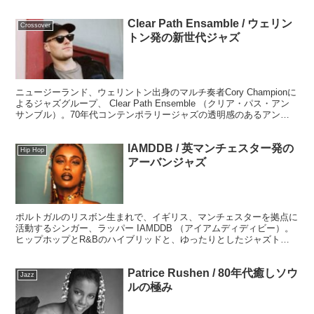
Clear Path Ensamble / ウェリン
Crossover
トン発の新世代ジャズ
ニュージーランド、ウェリントン出身のマルチ奏者Cory Championに
よるジャズグループ、 Clear Path Ensemble （クリア・パス・アン
サンブル）。70年代コンテンポラリージャズの透明感のあるアンサ
ンブルにファンク、フュージョン、コズミックなスピリチュアルジャ
ズのエッセンスとエレクトロニックサウンドを融合した新世代ジャ
IAMDDB / 英マンチェスター発の
ズ。
Hip Hop
アーバンジャズ
ポルトガルのリスボン生まれで、イギリス、マンチェスターを拠点に
活動するシンガー、ラッパー IAMDDB （アイアムディディビー）。
ヒップホップとR&Bのハイブリッドと、ゆったりとしたジャズトラ
ップビートをセットしたスタイルを自ら"Urban Jazz"と標榜。
Patrice Rushen / 80年代癒しソウ
Jazz
ルの極み