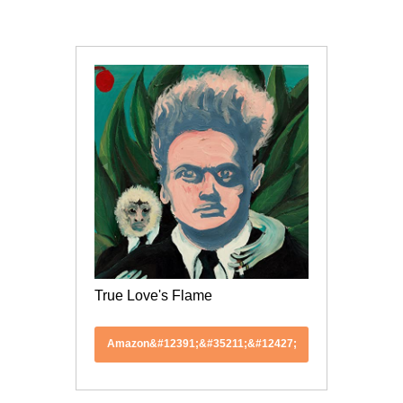
True Love's Flame
Amazon&#12391;&#35211;&#12427;