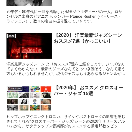
70年代～80年代に一世を風靡したR&Bソウルディーバの一人。ロサ
ンゼルス出身のピアニスト/シンガー Ptarice Rushen (パトリース・
ラッシェン）。数々の名曲を振り返っていきます。
【2020】 洋楽最新ジャズシーン
Jazz
おススメ7選【かっこいい】
洋楽最新ジャズシーン よりおススメ7選をご紹介します。ジャズなん
てよくわかんない、最新のジャズなんてとっつき難そう、なんて思う
方もいるかもしれませんが、現代ジャズはもうあらゆるジャンルが混
ざり合う、クロスオーバーな音楽として難しく文学的に考えなくても
聴けるジャンルへと進化しています。今回ご紹介したアーティストを
【2020年】 おススメ クロスオー
押さえておけば最新ジャズシーンのトレンドを掴めたも同然です！
Crossover
バー・ジャズ 15選
ヒップホップやエレクトロニカ、サイケやポストロックの影響を感じ
させてくれる"クロスオーバー・ジャズ"シーンの2020年リリースアル
バムから、サクラタップス音楽部がおススメする厳選16枚をピック
アップ。NY、メルボルン、ロンドンなど、世界各地のシーンの中の