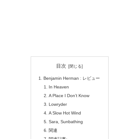
目次
Benjamin Herman : レビュー
In Heaven
A Place I Don’t Know
Lowryder
A Slow Hot Wind
Sara, Sunbathing
関連
関連記事: