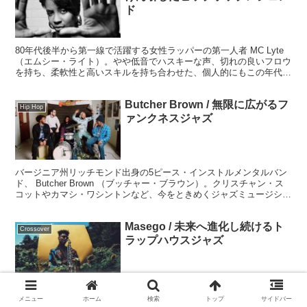
ド
80年代後半から第一線で活躍する女性ラッパーの第一人者 MC Lyte
（エムシー・ライト）。やや低音でハスキーな声、切れの良いフロウ
を持ち、柔軟性と高いスキルを持ち合わせた、個人的にもこの年代の
女性ラッパーの中ではNo1の存在ですね。今回はそんなレジェンドラ
ッパーの80年代から90年代全盛期の楽曲をレビューします。
Butcher Brown / 無限に広がるフ
Hip Hop
ァンクネスジャズ
バージニア州リッチモンド出身の5ピース・インストルメンタルバン
ド、 Butcher Brown （ブッチャー・ブラウン）。クリスチャン・ス
コットやカマシ・ワシントンなど、今をときめくジャズミュージシャ
ンたちとのツアー＆セッションバンドとしても高く評価されている腕
利きバンド。
Masego / 未来へ進化し続けるト
Crossover
ラップハウスジャズ
サックス奏者、シンガー、ラッパーMicah Davisのステージネーム、
メニュー
ホーム
検索
トップ
サイドバー
Masego （マセーゴ）。自身の音楽を『トラップハウスジャズ』と提