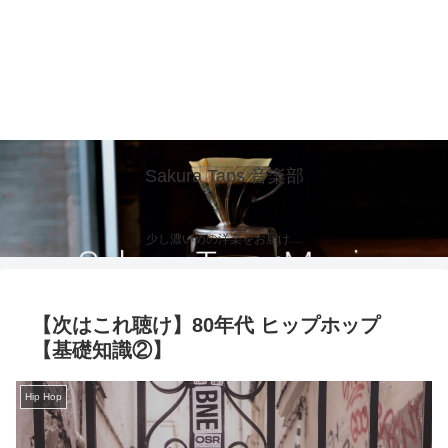
Sakura Taps 音楽部
少し濃いめの洋楽をお届け…
【次はこれ聴け】80年代 ヒップホップ
【基礎知識②】
Hip Hop