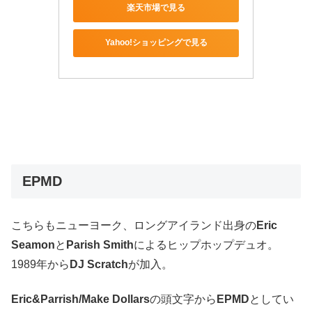
楽天市場で見る
Yahoo!ショッピングで見る
EPMD
こちらもニューヨーク、ロングアイランド出身の
Eric
Seamon
と
Parish Smith
によるヒップホップデュオ。
1989年から
DJ Scratch
が加入。
Eric&Parrish/Make Dollars
の頭文字から
EPMD
としてい