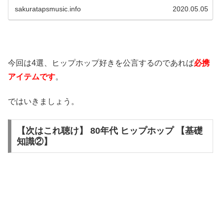
ュラーミュージックとして君臨しているジャンルでもあり
sakuratapsmusic.info
2020.05.05
ます。ヒップホップの「基礎教養」として必ず押さえてお
いてほしい9グループを紹介します。
今回は4選、ヒップホップ好きを公言するのであれば
必携
アイテムです
。
ではいきましょう。
【次はこれ聴け】 80年代 ヒップホップ 【基礎
知識②】