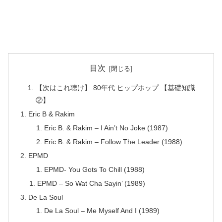
目次
【次はこれ聴け】 80年代 ヒップホップ 【基礎知識
②】
Eric B & Rakim
Eric B. & Rakim – I Ain’t No Joke (1987)
Eric B. & Rakim – Follow The Leader (1988)
EPMD
EPMD- You Gots To Chill (1988)
EPMD – So Wat Cha Sayin’ (1989)
De La Soul
De La Soul – Me Myself And I (1989)