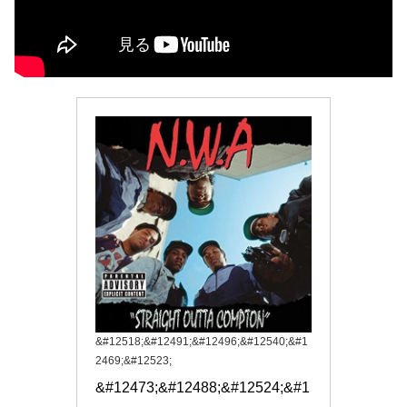
&#12518;&#12491;&#12496;&#12540;&#1
2469;&#12523;
&#12473;&#12488;&#12524;&#1