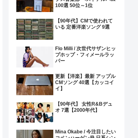
100選 50位～1位
【90年代】CMで使われて
いる 定番洋楽ソング 9選
Flo Milli / 次世代サザンヒッ
プホップ・フィメールラッ
パー
更新【洋楽】最新 アップル
CMソング 40選【カッコイ
イ】
【90年代】 女性R&Bデュ
オ 7選【2000年代】
Mina Okabe / 今注目したい
コペンハーゲン発 日系シン