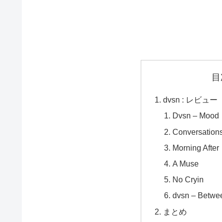
目
dvsn : レビュー
Dvsn – Mood
Conversations
Morning After
A Muse
No Cryin
dvsn – Betwee
まとめ