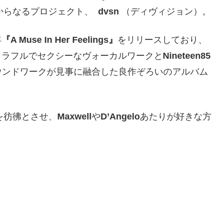
からなるプロジェクト、
dvsn
（ディヴィジョン）。
年
『A Muse In Her Feelings』
をリリースしており、
カラフルでセクシーなヴォーカルワークと
Nineteen85
ウンドワークが見事に融合した良作ぞろいのアルバム
を彷彿とさせ、
Maxwell
や
D’Angelo
あたりが好きな方