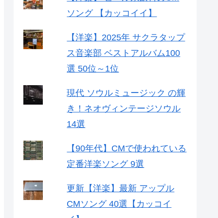
ソング 【カッコイイ】
【洋楽】2025年 サクラタップ
ス音楽部 ベストアルバム100
選 50位～1位
現代 ソウルミュージック の輝
き！ネオヴィンテージソウル
14選
【90年代】CMで使われている
定番洋楽ソング 9選
更新【洋楽】最新 アップル
CMソング 40選【カッコイ