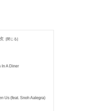
次
 In A Diner
n Us (feat. Snoh Aalegra)