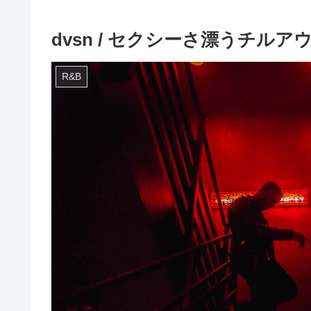
dvsn / セクシーさ漂うチルア
R&B