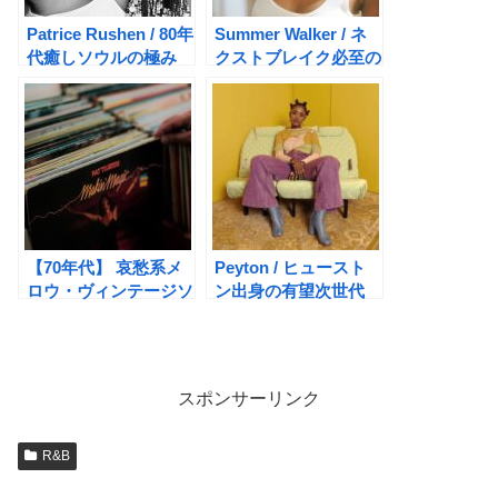
Patrice Rushen / 80年
Summer Walker / ネ
代癒しソウルの極み
クストブレイク必至の
新鋭R&Bシンガー
【70年代】 哀愁系メ
Peyton / ヒュースト
ロウ・ヴィンテージソ
ン出身の有望次世代
ウル 隠れた名曲 14選
R&Bプレイヤー
スポンサーリンク
R&B