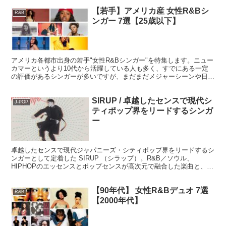
【若手】アメリカ産 女性R&Bシ
R&B
ンガー 7選【25歳以下】
アメリカ各都市出身の若手"女性R&Bシンガー"を特集します。ニュー
カマーというより10代から活躍している人も多く、すでにある一定
の評価があるシンガーが多いですが、まだまだメジャーシーンや日本
での知名度はこれからな7人です。いまのうち先取りチェックでこれ
からのメジャーブレイクに備えましょう！
SIRUP / 卓越したセンスで現代シ
J-POP
ティポップ界をリードするシンガ
ー
卓越したセンスで現代ジャパニーズ・シティポップ界をリードするシ
ンガーとして定着した SIRUP （シラップ）。R&B／ソウル、
HIPHOPのエッセンスとポップセンスが高次元で融合した楽曲と、歌
とラップがナチュラルに交錯するフロウが素晴らしい、おススメの楽
曲をレビューしていきましょう。
【90年代】 女性R&Bデュオ 7選
R&B
【2000年代】