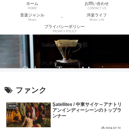
ホーム
お問い合わせ
HOME
CONTACT US
音楽ジャンル
洋楽ライフ
Music
Music Life
プライバシーポリシー
PRIVACY POLICY
Sakura Taps 音楽部
少し濃いめの洋楽をお届け…
ファンク
Şatellites / 中東サイケ～アナトリ
World
アンインディーシーンのトップラ
ンナー
2024.07.31