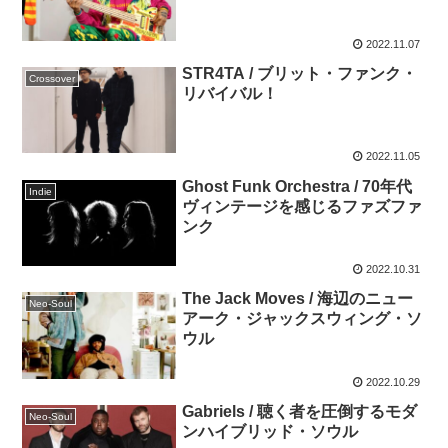
2022.11.07
STR4TA / ブリット・ファンク・
Crossover
リバイバル！
2022.11.05
Ghost Funk Orchestra / 70年代
Indie
ヴィンテージを感じるファズファ
ンク
2022.10.31
The Jack Moves / 海辺のニュー
Neo-Soul
アーク・ジャックスウィング・ソ
ウル
2022.10.29
Gabriels / 聴く者を圧倒するモダ
Neo-Soul
ンハイブリッド・ソウル