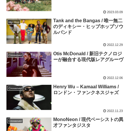
2023.03.09
Tank and the Bangas / 唯一無二
Hip Hop
のディキシー・ヒップホップソウ
ルバンド
2022.12.29
Otis McDonald / 新旧テクノロジ
Crossover
ーが融合する現代版レアグルーヴ
2022.12.06
Henry Wu – Kamaal Williams /
Crossover
ロンドン・ファンクネスジャズ
2022.11.23
MonoNeon / 現代ベーシストの異
Crossover
才ファンタジスタ