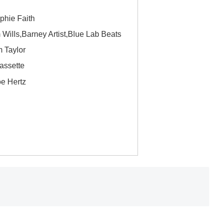
phie Faith
 Wills,Barney Artist,Blue Lab Beats
m Taylor
Bassette
e Hertz