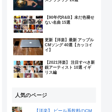
【90年代R&B】未だ色褪せ
ない名曲 15選
更新【洋楽】最新 アップル
CMソング 40選【カッコイ
イ】
【2021洋楽】 注目すべき新
鋭アーティスト 10選 イギ
リス編
人気のページ
【洋楽】 ビール系飲料のCM