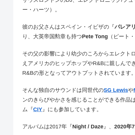
ー・ハーツ）。
彼のお父さんはスペイン・イビザの『
バレア
り、大英帝国勲章も持つ
Pete Tong
（ピート・
その父の影響により幼少のころからエレクト
えアメリカのヒップホップやR&Bに親しんで
R&Bの形となってアウトプットされています
そんな独自のサウンドは同世代の
SG Lewis
や
ンのきらびやかさを感じることができる作品
ム『
CIY
』にも参加しています。
アルバムは2017年『
Night / Daze
』、
2020年