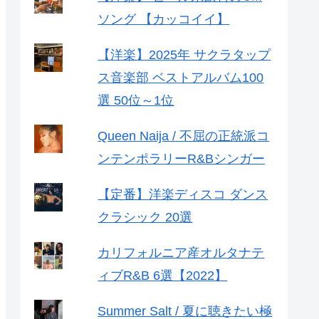
ソング 【カッコイイ】
【洋楽】2025年 サクラタップ
ス音楽部 ベストアルバム100
選 50位～1位
Queen Naija / 不屈の正統派コ
ンテンポラリーR&Bシンガー
【定番】洋楽ディスコ ダンス
クラシック 20選
カリフォルニア産オルタナテ
ィブR&B 6選【2022】
Summer Salt / 夏に聴きたい極