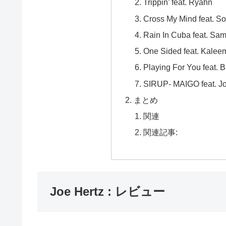
Trippin’ feat. Ryahn
Cross My Mind feat. So
Rain In Cuba feat. Sam
One Sided feat. Kalee
Playing For You feat. 
SIRUP- MAIGO feat. Jo
まとめ
関連
関連記事:
Joe Hertz : レビュー