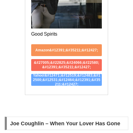
Good Spirits
Amazon&#12391;&#35211;&#12427;
&#27005;&#22825;&#24066;&#22580;
&#12391;&#35211;&#12427;
Yahoo!&#12471;&#12519;&#12483;&#1
2500;&#12531;&#12464;&#12391;&#35
211;&#12427;
Joe Coughlin – When Your Lover Has Gone