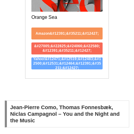
Orange Sea
Amazon&#12391;&#35211;&#12427;
&#27005;&#22825;&#24066;&#22580;
&#12391;&#35211;&#12427;
Yahoo!&#12471;&#12519;&#12483;&#1
2500;&#12531;&#12464;&#12391;&#35
211;&#12427;
Jean-Pierre Como, Thomas Fonnesbæk,
Niclas Campagnol – You and the Night and
the Music