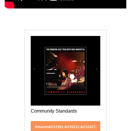
Community Standards
Amazon&#12391;&#35211;&#12427;