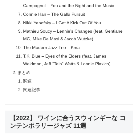
Campagnol – You and the Night and the Music
Connie Han – The Gallû Pursuit
Nikki Yanofsky – I Get A Kick Out Of You
Mathieu Soucy – Lennie’s Changes (feat. Gentiane
MG, Mike De Masi & Jacob Wutzke)
The Modern Jazz Trio – Kma
T.K. Blue – Eyes of the Elders (feat. James
Weidman, Jeff “Tain” Watts & Lonnie Plaxico)
まとめ
関連
関連記事:
【2022】 ワインに合うスウィンギーな コ
ンテンポラリージャズ 11選