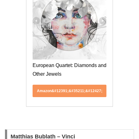
European Quartet: Diamonds and 
Other Jewels
Amazon&#12391;&#35211;&#12427;
Matthias Bublath – Vinci