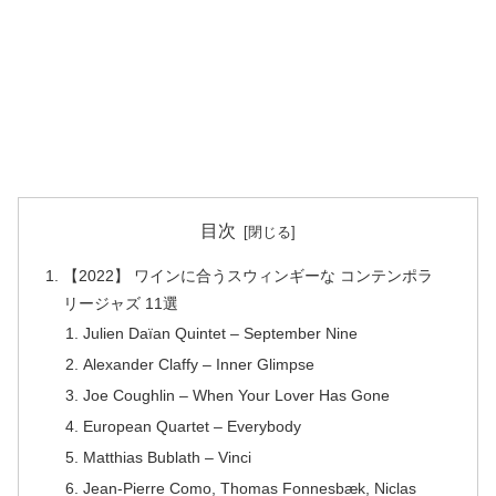
目次
【2022】 ワインに合うスウィンギーな コンテンポラ
リージャズ 11選
Julien Daïan Quintet – September Nine
Alexander Claffy – Inner Glimpse
Joe Coughlin – When Your Lover Has Gone
European Quartet – Everybody
Matthias Bublath – Vinci
Jean-Pierre Como, Thomas Fonnesbæk, Niclas