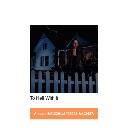
To Hell With It
Amazon&#12391;&#35211;&#12427;