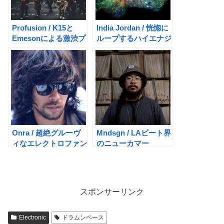
Profusion / K15と
India Jordan / 恍惚に
Emesonによる激渋プ
ループするハイエナジ
ロジェクト
ー・ハードテック
Onra / 超絶グルーヴ
Mndsgn / LAビート界
ィなエレクトロファン
のニューカマー
ク！
スポンサーリンク
Electronic
ドラムンベース