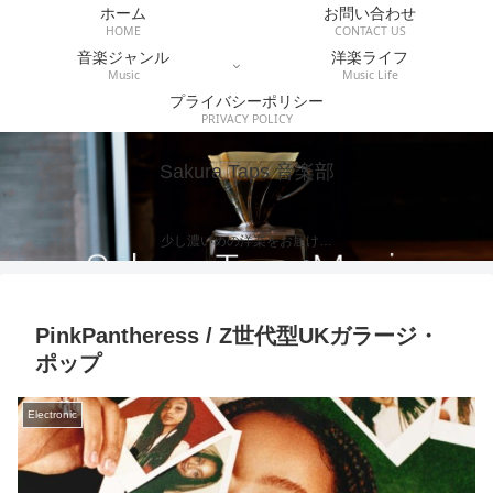
ホーム
お問い合わせ
HOME
CONTACT US
音楽ジャンル
洋楽ライフ
Music
Music Life
プライバシーポリシー
PRIVACY POLICY
Sakura Taps 音楽部
少し濃いめの洋楽をお届け…
PinkPantheress / Z世代型UKガラージ・
ポップ
Electronic