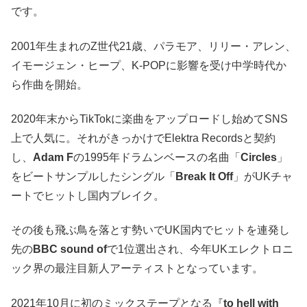
です。
2001年生まれのZ世代21歳、パラモア、リリー・アレン、
イモージェン・ヒープ、K-POPに影響を受け中学時代か
ら作曲を開始。
2020年末からTikTokに楽曲をアップロードし始めてSNS
上で人気に。それがきっかけでElektra Recordsと契約
し、
Adam F
の1995年ドラムンベースの名曲「
Circles
」
をビートサンプルしたシングル「
Break It Off
」がUKチャ
ートでヒットし国内ブレイク。
その後も飛ぶ鳥を落とす勢いでUK国内でヒットを連発し
先の
BBC sound of
で1位選出され、今年UKエレクトロニ
ック界の最注目新人アーティストとなっています。
2021年10月に初のミックステープとなる『
to hell with