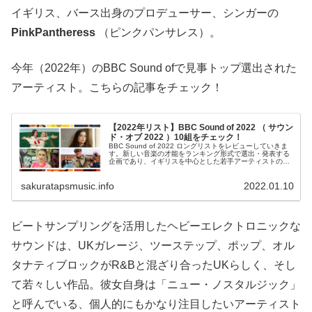
イギリス、バース出身のプロデューサー、シンガーの
PinkPantheress
（ピンクパンサレス）。
今年（2022年）のBBC Sound ofで見事トップ選出された
アーティスト。こちらの記事をチェック！
【2022年リスト】BBC Sound of 2022 （ サウン
ド・オブ 2022 ）10組をチェック！
BBC Sound of 2022 ロングリストをレビューしていきま
す。新しい音楽の才能をランキング形式で選出・発表する
企画であり、イギリスを中心とした若手アーティストの登
竜門にもなっているBBC"サウンド・オブ"の2022年版のロ
ングリストから選出された順位が発表されています。
sakuratapsmusic.info
2022.01.10
ビートサンプリングを活用したヘビーエレクトロニックな
サウンドは、UKガレージ、ツーステップ、ポップ、オル
タナティブロックがR&Bと混ざり合ったUKらしく、そし
て若々しい作品。彼女自身は「ニュー・ノスタルジック」
と呼んでいる、個人的にもかなり注目したいアーティスト