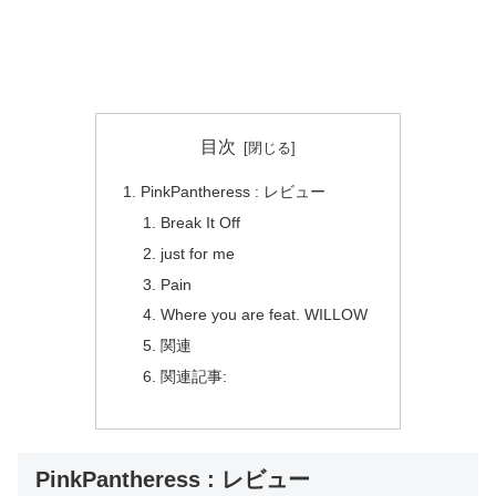
目次
PinkPantheress : レビュー
Break It Off
just for me
Pain
Where you are feat. WILLOW
関連
関連記事:
PinkPantheress : レビュー