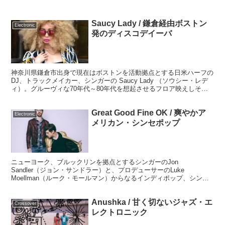
Saucy Lady / 鎌倉経由ボストン
Electronic
発のディスコデイーバ
神奈川県鎌倉市出身で現在はボストンを活動拠点とする日米ハーフの
DJ、トラックメイカー、シンガーの Saucy Lady （ソウシー・レデ
ィ）。グルーヴィな70年代～80年代を想起させるフロア映えしそう
なトラックに堂々とした歌いっぷりが魅力のディスコブギー、ブギー
ファンク、エレクトロファンクシンガーです。
Great Good Fine OK / 爽やかア
Electronic
メリカン・シンセポップ
ニューヨーク、ブルックリンを拠点とするシンガーのJon
Sandler（ジョン・サンドラー）と、プロデューサーのLuke
Moellman（ルーク・モールマン）からなるインディポップ、シンセ
ポップデュオ、 Great Good Fine O...
Anushka / 甘く切ないジャズ・エ
Crossover
レクトロニック