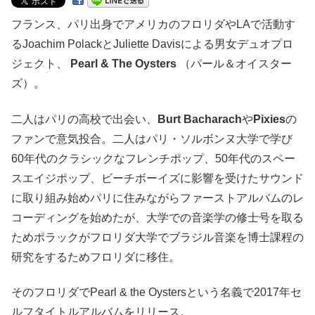
フランス、パリ出身でアメリカのフロリダやLAで活動す
るJoachim PolackとJuliette Davisによる男女デュオプロ
ジェクト、
Pearl & The Oysters
（パール＆オイスター
ズ）。
二人はパリの高校で出会い、
Burt Bacharach
や
Pixies
の
ファンで意気投合。二人はパリ・ソルボンヌ大学で学び
60年代のクラシックなフレンチポップ、50年代のスペー
スエイジポップ、ビーチボーイズに影響を受けたサウンド
に取り組み始めパリに住みながらファーストアルバムのレ
コーディングを始めたが、大学での音楽学の修士号を取る
ためポラックがフロリダ大学でブラジル音楽を博士課程の
研究をするためフロリダに移住。
そのフロリダでPearl & the Oystersという名義で2017年セ
ルフタイトルアルバムをリリース。