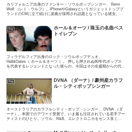
カリフォルニア出身のファンキー・ソウルポップシンガー、 Remi
Wolf （レミ・ウルフ）。iPhoneやGalaxyというガジェットトップブ
ランドのCMに立て続けに楽曲が採用され話題となっている彼女。な
んとも魅力的でユーモアに満ち溢れた存在で、新たなポップソングの
形を表現していますね。
ホール＆オーツ / 珠玉の名曲ベス
Pop
トイレブン
フィラデルフィア出身のロック・ソウルポップデュオ、
Hall&Oates（ ホール＆オーツ ）。 押しも押されぬ80年代ポップス
を代表するレジェンドとなった彼らの、今回はその全盛期からの代表
曲をピックアップしベストイレブン、11曲をレビューしていきま
す。
DVNA （ダーナ）/ 豪州産カラフ
Pop
ル・シティポップシンガー
オーストラリアのカラフルシティ・ポップ・シンガー、 DVNA （ダ
ーナ）。本国でのアワード受賞で、いま最も注目されている若手アー
ティストのひとり。ソウル、R&B、エレクトロニカをセンス良く組
み合わせた心地よくクオリティの高いシティ・ポップ・サウンドをす
べてセルフプロデュース、というところもその才能の非凡さを感じま