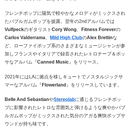
フレンチポップに陽気で軽やかなメロディがミックスされ
たバブルガムポップを披露。翌年の2ndアルバムでは
Vulfpeck
のギタリスト
Cory Wong
、
Fitness Forever
の
Carlos Valderrama
、
Mild High Club
の
Alex Brettin
な
ど、ローファイポップ系のさまざまなミュージシャンが参
加しフランスやイタリアで録音されたレトロチープ＆ボッ
サなアルバム『
Canned Music
』をリリース。
2021年にはLAに拠点を移しキュートでノスタルジックサ
マーなアルバム『
Flowerland
』をリリースしています。
Belle And Sebastian
や
Stereolab
に通じるフレンチポッ
プに影響されたレトロな雰囲気と弾けるような爽やかバブ
ルガムポップがミックスされた気分のアガる爽快ポップサ
ウンドが持ち味です。