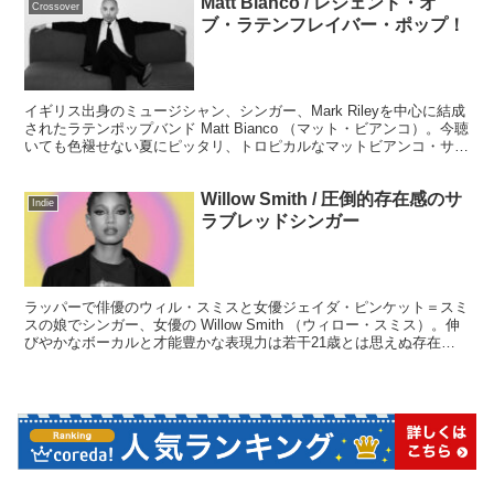
Matt Bianco / レジェンド・オ
す。
Crossover
ブ・ラテンフレイバー・ポップ！
イギリス出身のミュージシャン、シンガー、Mark Rileyを中心に結成
されたラテンポップバンド Matt Bianco （マット・ビアンコ）。今聴
いても色褪せない夏にピッタリ、トロピカルなマットビアンコ・サウ
ンドを聴いていきましょう。
Willow Smith / 圧倒的存在感のサ
Indie
ラブレッドシンガー
ラッパーで俳優のウィル・スミスと女優ジェイダ・ピンケット＝スミ
スの娘でシンガー、女優の Willow Smith （ウィロー・スミス）。伸
びやかなボーカルと才能豊かな表現力は若干21歳とは思えぬ存在感
を放っています。