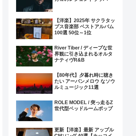
【洋楽】2025年 サクラタッ
プス音楽部 ベストアルバム
100選 50位～1位
River Tiber / ディープな世
界観に引き込まれるオルタ
ナティヴR&B
【80年代】夕暮れ時に聴き
たい アーバンメロウ なソウ
ルミュージック11選
ROLE MODEL / 突っ走るZ
世代型ベッドルームポップ
更新【洋楽】最新 アップル
CMソング 40選【カッコイ