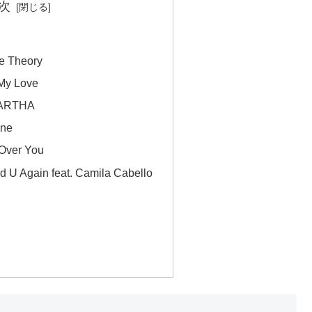
次
ove Theory
 My Love
EARTHA
ine
 Over You
d U Again feat. Camila Cabello