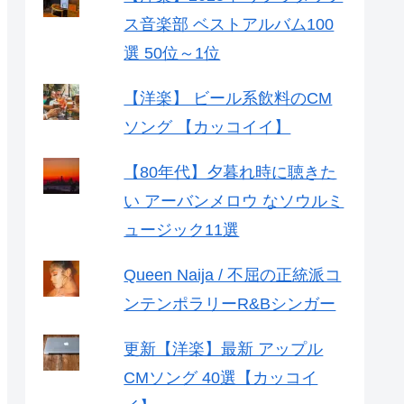
ス音楽部 ベストアルバム100
選 50位～1位
【洋楽】 ビール系飲料のCM
ソング 【カッコイイ】
【80年代】夕暮れ時に聴きた
い アーバンメロウ なソウルミ
ュージック11選
Queen Naija / 不屈の正統派コ
ンテンポラリーR&Bシンガー
更新【洋楽】最新 アップル
CMソング 40選【カッコイ