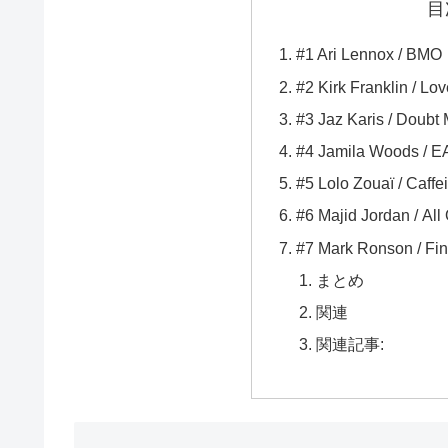
目
#1 Ari Lennox / BMO
#2 Kirk Franklin / L
#3 Jaz Karis / Doubt
#4 Jamila Woods / 
#5 Lolo Zouaï / Caffe
#6 Majid Jordan / All
#7 Mark Ronson / Fin
まとめ
関連
関連記事: