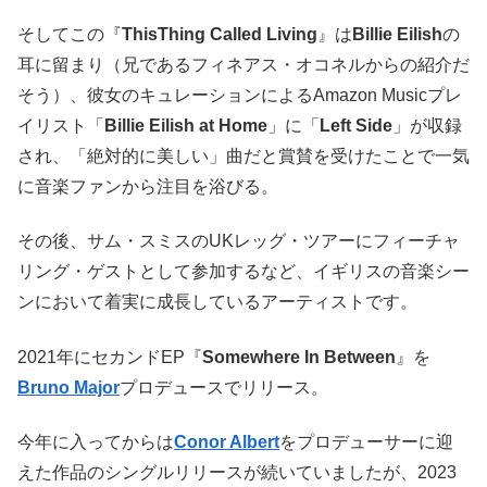
そしてこの『
ThisThing Called Living
』は
Billie Eilish
の
耳に留まり（兄であるフィネアス・オコネルからの紹介だ
そう）、彼女のキュレーションによるAmazon Musicプレ
イリスト「
Billie Eilish at Home
」に「
Left Side
」が収録
され、「絶対的に美しい」曲だと賞賛を受けたことで一気
に音楽ファンから注目を浴びる。
その後、サム・スミスのUKレッグ・ツアーにフィーチャ
リング・ゲストとして参加するなど、イギリスの音楽シー
ンにおいて着実に成長しているアーティストです。
2021年にセカンドEP『
Somewhere In Between
』を
Bruno Major
プロデュースでリリース。
今年に入ってからは
Conor Albert
をプロデューサーに迎
えた作品のシングルリリースが続いていましたが、2023