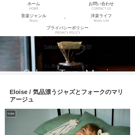
ホーム
お問い合わせ
HOME
CONTACT US
音楽ジャンル
洋楽ライフ
Music
Music Life
プライバシーポリシー
PRIVACY POLICY
Sakura Taps 音楽部
少し濃いめの洋楽をお届け…
Eloise / 気品漂うジャズとフォークのマリ
アージュ
Indie