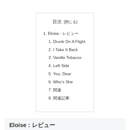
目次
Eloise : レビュー
Drunk On A Flight
I Take It Back
Vanilla Tobacco
Left Side
You, Dear
Who’s She
関連
関連記事:
Eloise : レビュー