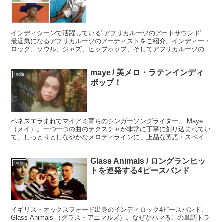
インディシーンで活躍している"アフリカルーツのアートサウンド"...
最近気になるアフリカルーツのアーティストをご紹介。インディー・
ロック、ソウル、ジャズ、ヒップホップ、そしてアフリカルーツの感
性をブレンドしたとびきり気鋭のアートサウンドです。
maye / 美メロ・ラテンインディ
Indie
ポップ！
ベネズエラまれでマイアミ育ちのシンガーソングライター、 Maye
（メイ）。一つ一つの曲のテクスチャが非常に丁寧に創り込まれてい
て、しっとりとしなやかなメロディラインに、上品な英語・スペイン
語のボーカルワークが心地よいラテン・インディポップです。
Glass Animals / ロングランヒッ
Indie
トを連発する4ピースバンド
イギリス・オックスフォード出身のインディロック4ピースバンド、
Glass Animals （グラス・アニマルズ）。なぜかハマるこの単調トラ