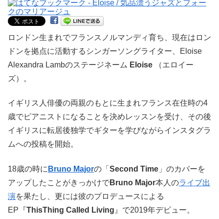
ロンドン生まれでフランスノルマンディ育ち、現在はロン
ドンを拠点に活動するシンガーソングライター、Eloise
Alexandra Lambのステージネーム
Eloise
（エロイー
ズ）。
イギリス人俳優の両親のもとに生まれフランス在住時の4
歳でピアニストになることを決めレッスンを受け、その後
イギリスに転居後独学でギターを学びながらインスタグラ
ムへの投稿を開始。
18歳の時に
Bruno Major
の「
Second Time
」のカバーを
アップしたことがきっかけで
Bruno Major
本人の
ライブ出
演
を果たし、更には彼のプロデュースによる
EP『
ThisThing Called Living
』で2019年デビュー。