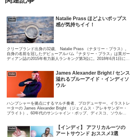
Natalie Prass ほどよいポップス
Indie
感が気持ちイイ！
クリーブランド出身の32歳、 Natalie Prass （ナタリー・プラス）。
自身の名前を冠したデビューアルバム『ナタリー・プラス』は英ガー
ディアン誌の2015年有力新人ランキング第3位に。2018年6月1日にリ
リースされる3年振りのアル...
James Alexander Bright / センス
Indie
溢れるブルーアイド・インディソ
ウル
ハンプシャーを拠点にするマルチ奏者、プロデューサー、イラストレ
ーターの James Alexander Bright （ジェイムス・アレキサンダー・
ブライト）。60年代のサンシャイン・ポップ、ディスコ、ソウル、
ジャズをドリーミーでローファイに折り重ね、イングランドのディー
プ・サウスの緑豊かな土地が育んだ上質なUKサウンドです。
【インディ】 アフリカルーツの
Indie
アートサウンド おススメ3選