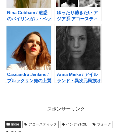
Nina Cobham / 魅惑
ゆったり聴きたい ア
のバイリンガル・ベッ
ジア系 アコースティ
ドルームR&B-ポップ
ックR&B 7選
Cassandra Jenkins /
Anna Mieke / アイル
ブルックリン発の上質
ランド・異次元民族オ
アンビエント・フォー
ルタナフォーク
ク
スポンサーリンク
Indie
アコースティック
インディR&B
フォーク