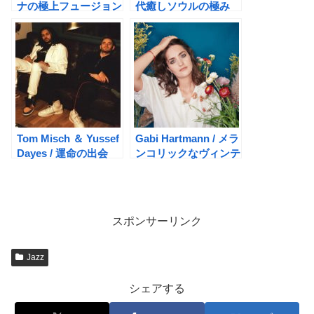
ナの極上フュージョン
代癒しソウルの極み
はコレだ！
Tom Misch ＆ Yussef
Gabi Hartmann / メラ
Dayes / 運命の出会
ンコリックなヴィンテ
い！ What Kinda
ージ・ジャズ
Music
スポンサーリンク
Jazz
シェアする