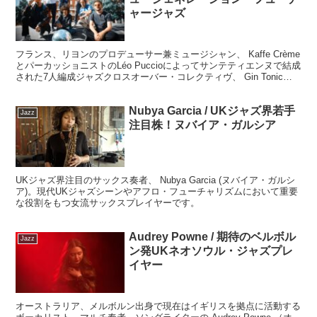
ャージャズ
フランス、リヨンのプロデューサー兼ミュージシャン、 Kaffe Crème
とパーカッショニストのLéo Puccioによってサンテティエンヌで結成
された7人編成ジャズクロスオーバー・コレクティヴ、 Gin Tonic
Orchestra （ジントニック・オーケストラ）。UKジャズとはまた一
味違った、新世代のフューチャージャズです。
Nubya Garcia / UKジャズ界若手
Jazz
注目株！ヌバイア・ガルシア
UKジャズ界注目のサックス奏者、 Nubya Garcia (ヌバイア・ガルシ
ア)。現代UKジャズシーンやアフロ・フューチャリズムにおいて重要
な役割をもつ女流サックスプレイヤーです。
Audrey Powne / 期待のベルボル
Jazz
ン発UKネオソウル・ジャズプレ
イヤー
オーストラリア、メルボルン出身で現在はイギリスを拠点に活動する