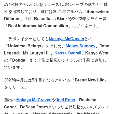
めた4枚のアルバムをリリースし現代ハープの魅力と可能
性を追求しており、遂には2021年アルバム『
Somewhere
Different
』の曲”
Beautiful Is Black
“が2022年グラミー賞
「
Best Instrumental Composition
」にノミネート。
コラボレイターとしても
Makaya McCraven
との
『
Universal Beings
』をはじめ、
Moses Sumney
、John
Legend、Ms Lauryn Hill、
Kassa Overall
、Kanye West
の「
Donda
」まで非常に幅広いジャンルの作品に参加し
ています。
2023年4月には5作目となるアルバム『
Brand New Life
』
をリリース。
前出の
Makaya McCraven
や
Joel Ross
、
Rashaan
Carter、DeSean Jone
sといった世代屈指のジャズプレイ