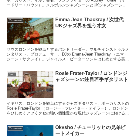
ボーカリスト、マルチ奏者、ソングライターの Audrey Powne （オ
ードリー・パウン）。メルボルンジャズシーンとUKジャズシーンを
バランスよくミックスした、この先の活躍も大いに期待されるアーテ
ィストです。
Emma-Jean Thackray / 次世代
Crossover
UKジャズ界を担う才女
サウスロンドンを拠点とするバンドリーダー、マルチインストゥルメ
ンタリスト、プロデューサー、DJの Emma-Jean Thackray （エマ・
ジーン・サクレイ）。ジャイルス・ピーターソンをはじめとする英国
ジャズ界、各メディアから「最も注目すべきアーティスト」として期
待されてきたアーティストです。
Rosie Frater-Taylor / ロンドンジ
Jazz
ャズシーンの注目若手ギタリスト
イギリス、ロンドンを拠点にするジャズギタリスト、ボーカリストの
Rosie Frater-Taylor （ロージー・フレイター・テイラー）。ロンドン
をひしめくアツくクセの強い個性豊かな現代ジャズシーンにおける一
服の清涼剤のようなブリージンな内容とその存在です。
Okvsho / チューリッヒの兄弟ビ
Crossover
ートメイカー