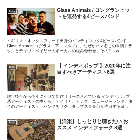
Glass Animals / ロングランヒッ
Indie
トを連発する4ピースバンド
イギリス・オックスフォード出身のインディロック4ピースバンド、
Glass Animals （グラス・アニマルズ）。なぜかハマるこの単調トラ
ックとデイヴ・ベイリーのボーカルの組み合わせ、そのGlass
Animalsからのおススメ曲をご紹介です。
【 インディポップ 】2020年に注
Indie
目すべきアーティスト6選
昨年後半から今年にかけて新作リリースされている インディポップ
系アーティストの中から、アメリカ、カナダ、ニュージーランド、タ
イのアーティスト、バンドをサクラタップス音楽部が注目する6組
（人）のアーティストをご紹介します。 ドリームポップ、...
【洋楽】しっとりと聴きたい お
Indie
ススメ インディフォーク 8選