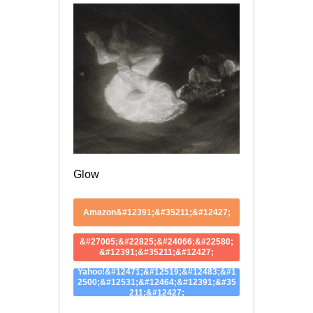
Glow
Amazon&#12391;&#35211;&#12427;
&#27005;&#22825;&#24066;&#22580;
&#12391;&#35211;&#12427;
Yahoo!&#12471;&#12519;&#12483;&#1
2500;&#12531;&#12464;&#12391;&#35
211;&#12427;