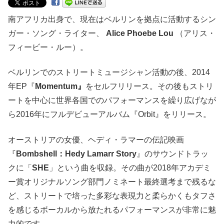
南アフリカ出身で、現在はベルリンを拠点に活動するシン
ガー・ソング・ライター、
Alice Phoebe Lou
（アリス・
フィービー・ルー）。
ベルリンでのストリートミュージシャン活動の後、2014
年EP『
Momentum』
をセルフリリース。その後もストリ
ートを中心に世界各国でのパフォーマンスを繰り広げなが
ら2016年にフルデビューアルバム『Orbit』をリリース。
オーストリアの女優、ヘディ・ラマーの伝記映画
『
Bombshell：Hedy Lamarr Story
』のサウンドトラッ
クに「
SHE
」という曲を収録。その曲が2018年アカデミ
ー賞オリジナルソング部門ノミネート最終選考まで残るな
ど、ストリートで培った多彩な表現力と柔らかくもタフさ
を感じるボーカルから放たれるパフォーマンスが非常に魅
力的です。