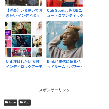
【洋楽】いま聴いてお
Cub Sport / 現代版ニ
きたい インディポッ
ュー・ロマンティック
プバンド 9選【2020】
ポップバンド
いま注目したい 女性
Binki / 現代に蘇るベ
インディロックアーテ
ッドルーム・パワー・
ィスト 10人【洋楽】
ポップ
スポンサーリンク
Indie
Pop