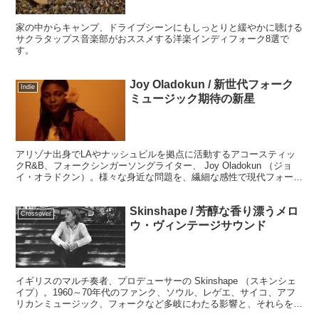
家の中からキャンプ、ドライブシーンにもしっとりと緩やかに聴ける
サクラタップス音楽部がおススメする洋楽インディフォーク8選で
す。
Joy Oladokun / 新世代フォーク
Indie
ミュージック期待の新星
アリゾナ出身でLAやナッシュビルを拠点に活動するアコースティッ
クR&B、フォークシンガーソングライター、 Joy Oladokun （ジョ
イ・オラドクン）。様々な身近な問題を、繊細な感性で現代フォー
ク、R&B、ポップを網羅した雄大な音楽と融合させ深みのある感情
豊かに表現する、新世代フォークミュージック期待の新星です。
Skinshape / 芳醇な香り漂うメロ
Crossover
ウ・ヴィンテージサウンド
イギリスのマルチ奏者、プロデューサーの Skinshape （スキンシェ
イプ）。1960～70年代のファンク、ソウル、レゲエ、サイコ、アフ
リカンミュージック、フォークなど多岐にわたる影響と、それらを巧
みに何層も重ね合わせたような味わい深くて、それでいて肩の力が抜