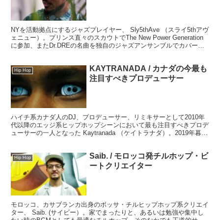
NYを活動拠点にするジャズプレイヤー、 Sly5thAve （スライ5thアヴ
ェニュー）。プリンス直々のスカウトでThe New Power Generation
に参加、またDr.DREの名曲を独自のジャズアンサンブルでカバー。
2020年には3rdアルバム『What It Is』をリリース。前作たちとはまた
違ったアプローチの作品となっていて新たな側面を見せてくれていま
KAYTRANADA / カナダの今最も
す。
Hip Hop
注目すべきプロデューサー
ハイチ系カナダ人のDJ、プロデューサー、リミキサーとして2010年
代以降のエッジ系ヒップホップシーンにおいて最も注目すべきプロデ
ューサーの一人となった Kaytranada （ケイトラナダ）。2019年暮れ
に待望のセカンドアルバム、『BUBBA』がリリースされています。
前作『99.9％』をよりゴージャスに成熟させた素晴らしい内容をレビ
Saib. / モロッコ発チルホップ・ビ
ューしていきましょう。
Hip Hop
ートクリエイター
モロッコ、カサブランカ出身のボッサ・チルヒップホップ系クリエイ
ター、 Saib. (サイビー）。家でまったりと、あるいは勉強や集中し