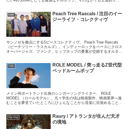
たい時のBGMとしても最適なチルホップ、そのなかでも王道的サウ
ンドは必須のアイテムです。
Peach Tree Rascals / 注目のイー
Indie
ジーライフ・コレクティヴ
サンノゼを拠点にする5ピースコレクティヴ、 Peach Tree Rascals
（ピーチツリー・ラスカルズ）。インディーロックをベースにクロス
オーバージャズ、ファンク、ヒップホップの要素が交錯するオルタナ
ティブな音楽性と西海岸らしい爽快でイージーライフ感漂う雰囲気が
魅力的なバンドです。
ROLE MODEL / 突っ走るZ世代型
Indie
ベッドルームポップ
メイン州ポートランド出身のシンガーソングライター、 ROLE
MODEL （ロールモデル）。元々学生の頃は映画製作、映画業界へ進
むことを夢見ていたところにひょんなことから音楽に目覚めること
に。猪突猛進型精力的にEPをリリースしていますが、まだまだ日本
では取り上げられることは少ないので、ここで早取りチェックしてい
Raury / アトランタが生んだ天才
きたいと思います。
Hip Hop
の境地