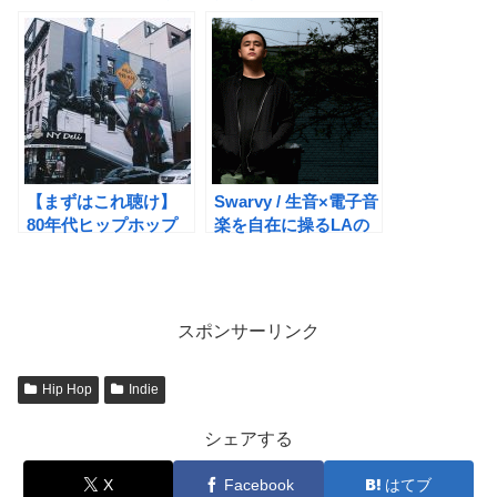
ン・ファンクバンド
DJ界のレジェンド
【まずはこれ聴け】
Swarvy / 生音×電子音
80年代ヒップホップ
楽を自在に操るLAの
【基礎知識】
ビートメイカー
スポンサーリンク
Hip Hop
Indie
シェアする
X
Facebook
はてブ