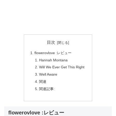
目次
flowerovlove :レビュー
Hannah Montana
Will We Ever Get This Right
Well Aware
関連
関連記事:
flowerovlove :レビュー