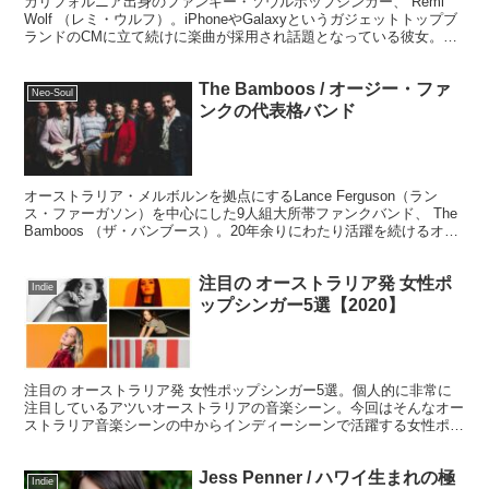
カリフォルニア出身のファンキー・ソウルポップシンガー、 Remi
Wolf （レミ・ウルフ）。iPhoneやGalaxyというガジェットトップブ
ランドのCMに立て続けに楽曲が採用され話題となっている彼女。な
んとも魅力的でユーモアに満ち溢れた存在で、新たなポップソングの
形を表現していますね。
The Bamboos / オージー・ファ
Neo-Soul
ンクの代表格バンド
オーストラリア・メルボルンを拠点にするLance Ferguson（ラン
ス・ファーガソン）を中心にした9人組大所帯ファンクバンド、 The
Bamboos （ザ・バンブース）。20年余りにわたり活躍を続けるオー
ストラリアを代表するファンクバンドです。
注目の オーストラリア発 女性ポ
Indie
ップシンガー5選【2020】
注目の オーストラリア発 女性ポップシンガー5選。個人的に非常に
注目しているアツいオーストラリアの音楽シーン。今回はそんなオー
ストラリア音楽シーンの中からインディーシーンで活躍する女性ポッ
プシンガー5人をご紹介します。まだまだワールドワイドになってな
い早耳チェックな内容です。
Jess Penner / ハワイ生まれの極
Indie