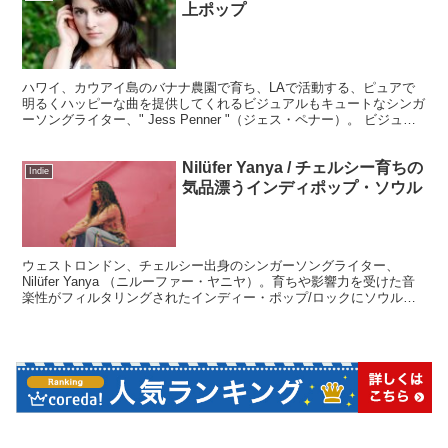
上ポップ
ハワイ、カウアイ島のバナナ農園で育ち、LAで活動する、ピュアで
明るくハッピーな曲を提供してくれるビジュアルもキュートなシンガ
ーソングライター、" Jess Penner "（ジェス・ペナー）。 ビジュア
ル的にもう、カワイイです。日本人受けす...
Nilüfer Yanya / チェルシー育ちの
Indie
気品漂うインディポップ・ソウル
ウェストロンドン、チェルシー出身のシンガーソングライター、
Nilüfer Yanya （ニルーファー・ヤニヤ）。育ちや影響力を受けた音
楽性がフィルタリングされたインディー・ポップ/ロックにソウル、
ジャズ、サイケデリアなどが融合され、気品と美しさが感じられるサ
ウンドです。