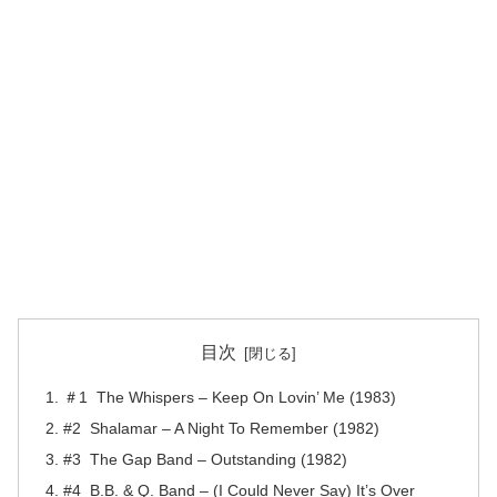
目次
＃1 The Whispers – Keep On Lovin’ Me (1983)
#2 Shalamar – A Night To Remember (1982)
#3 The Gap Band – Outstanding (1982)
#4 B.B. & Q. Band – (I Could Never Say) It’s Over