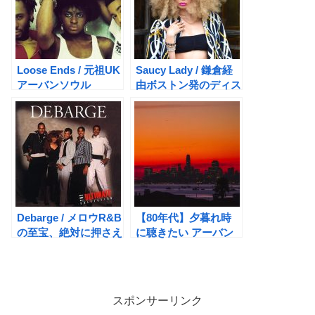
Loose Ends / 元祖UK
Saucy Lady / 鎌倉経
アーバンソウル
由ボストン発のディス
コデイーバ
Debarge / メロウR&B
【80年代】夕暮れ時
の至宝、絶対に押さえ
に聴きたい アーバン
たい名曲6選
メロウ なソウルミュ
ージック11選
スポンサーリンク