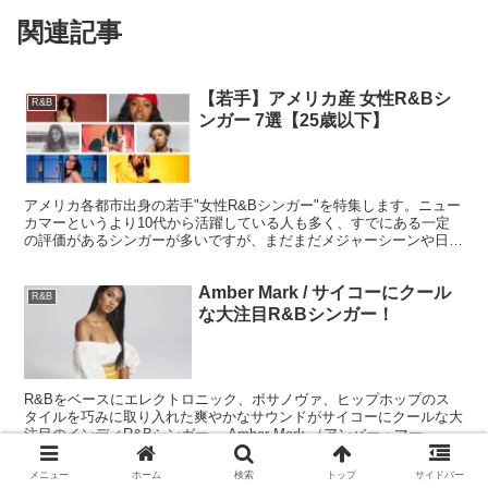
関連記事
【若手】アメリカ産 女性R&Bシ
R&B
ンガー 7選【25歳以下】
アメリカ各都市出身の若手"女性R&Bシンガー"を特集します。ニュー
カマーというより10代から活躍している人も多く、すでにある一定
の評価があるシンガーが多いですが、まだまだメジャーシーンや日本
での知名度はこれからな7人です。いまのうち先取りチェックでこれ
からのメジャーブレイクに備えましょう！
Amber Mark / サイコーにクール
R&B
な大注目R&Bシンガー！
R&Bをベースにエレクトロニック、ボサノヴァ、ヒップホップのス
タイルを巧みに取り入れた爽やかなサウンドがサイコーにクールな大
注目のインディR&Bシンガー、 Amber Mark （アンバー・マー
ク）。類まれなセンスとやや低音なヴォイスが、オルタナティブでト
ロピカルなR&B～ハウスサウンドへと昇華されています。
メニュー
ホーム
検索
トップ
サイドバー
H.E.R. / 「謎めいて」ない実力派