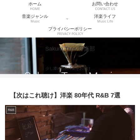
ホーム
お問い合わせ
HOME
CONTACT US
音楽ジャンル
洋楽ライフ
Music
Music Life
プライバシーポリシー
PRIVACY POLICY
Sakura Taps 音楽部
少し濃いめの洋楽をお届け…
【次はこれ聴け】洋楽 80年代 R&B 7選
R&B