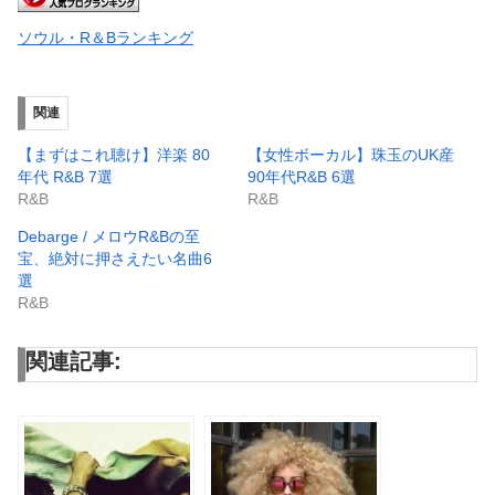
ソウル・R＆Bランキング
関連
【まずはこれ聴け】洋楽 80
【女性ボーカル】珠玉のUK産
年代 R&B 7選
90年代R&B 6選
R&B
R&B
Debarge / メロウR&Bの至
宝、絶対に押さえたい名曲6
選
R&B
関連記事: