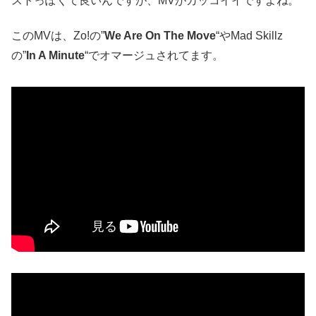
ストっぽくて良いんですが、MVがカッコイイですよね。
このMVは、Zo!の”
We Are On The Move
“やMad Skillz
の”
In A Minute
“でオマージュされてます。