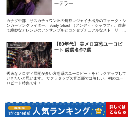
ーテラー
カナダ中部、サスカチュワン州の州都レジャイナ出身のフォーク・シ
ンガーソングライター、 Andy Shauf （アンディ・シャウフ）。緻密
で絶妙なアレンジのアンサンブルとコンセプチュアルなストーリーに
よる魅力的なアルバムを送り出しているアーティストです。
【80年代】 美メロ哀愁ユーロビ
Electronic
ート 厳選名作7選
秀逸なメロディ展開が多い哀愁系のユーロビートをピックアップして
いきたいと思います。 サクラタップス音楽部では珍しい、初のユー
ロビート特集です！