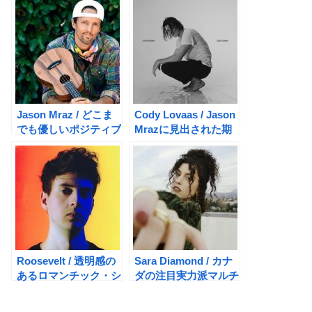
Jason Mraz / どこま
Cody Lovaas / Jason
でも優しいポジティブ
Mrazに見出された期
ポップスター
待のSSW
Roosevelt / 透明感の
Sara Diamond / カナ
あるロマンチック・シ
ダの注目実力派マルチ
ンセポップ
シンガー、期待の日本
デビュー