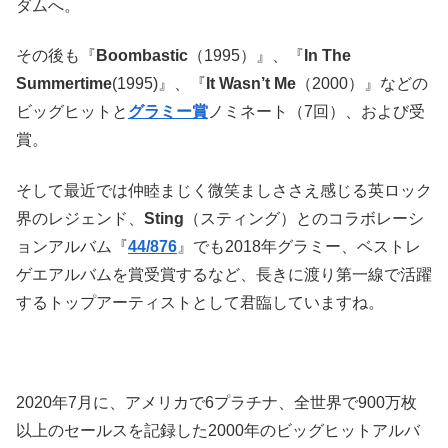
ダムへ。
その後も『
Boombastic
（1995）』、『
In The
Summertime
(1995)』、『
It Wasn’t Me
（2000）』などの
ビッグヒットと
グラミー賞
ノミネート（7回）、および受
賞。
そして最近では仲睦まじく微笑ましささえ感じる英ロック
界のレジェンド、
Sting
（スティング）とのコラボレーシ
ョンアルバム『
44/876
』でも2018年グラミー、ベストレ
ゲエアルバムを賞受賞するなど、長きに渡り第一線で活躍
するトップアーティストとして君臨していますね。
2020年7月に、アメリカで6プラチナ、全世界で900万枚
以上のセールスを記録した2000年のビッグヒットアルバ