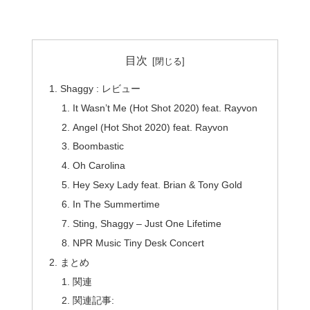
目次
Shaggy : レビュー
It Wasn’t Me (Hot Shot 2020) feat. Rayvon
Angel (Hot Shot 2020) feat. Rayvon
Boombastic
Oh Carolina
Hey Sexy Lady feat. Brian & Tony Gold
In The Summertime
Sting, Shaggy – Just One Lifetime
NPR Music Tiny Desk Concert
まとめ
関連
関連記事: