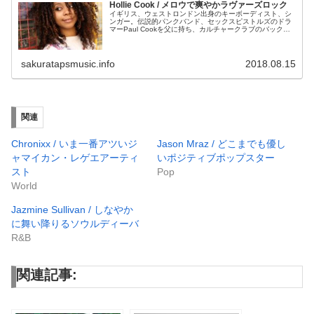
Hollie Cook / メロウで爽やかラヴァーズロック
イギリス、ウェストロンドン出身のキーボーディスト、シ
ンガー。伝説的パンクバンド、セックスピストルズのドラ
マーPaul Cookを父に持ち、カルチャークラブのバックボ
ーカルを務めていたJeni Cookを母に持つ、ブリティッシ
ュ・ラバーズレゲ...
sakuratapsmusic.info
2018.08.15
関連
Chronixx / いま一番アツいジ
Jason Mraz / どこまでも優し
ャマイカン・レゲエアーティ
いポジティブポップスター
スト
Pop
World
Jazmine Sullivan / しなやか
に舞い降りるソウルディーバ
R&B
関連記事: