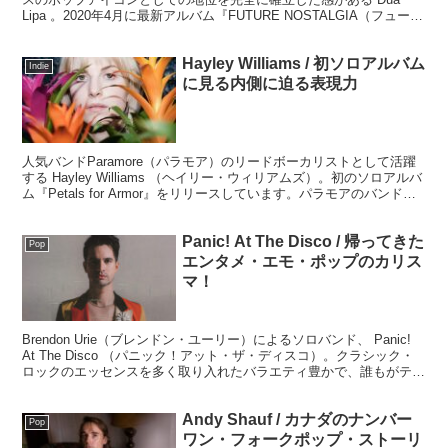
Lipa 。2020年4月に最新アルバム『FUTURE NOSTALGIA（フューチ
ャー・ノスタルジア）』をリリースしているのでここで振り返ってみ
ましょう。
Hayley Williams / 初ソロアルバム
Indie
に見る内側に迫る表現力
人気バンドParamore（パラモア）のリードボーカリストとして活躍
する Hayley Williams （ヘイリー・ウィリアムズ）。初のソロアルバ
ム『Petals for Armor』をリリースしています。パラモアのバンドサ
ウンドとはまた違う彼女の内側に迫る表現力と、パワーのあるボーカ
ルを聴いてみましょう。
Panic! At The Disco / 帰ってきた
Pop
エンタメ・エモ・ポップのカリス
マ！
Brendon Urie（ブレンドン・ユーリー）によるソロバンド、 Panic!
At The Disco （パニック！アット・ザ・ディスコ）。クラシック・
ロックのエッセンスを多く取り入れたバラエティ豊かで、誰もがテン
ション高くなれる良質なポップソングを携えた『Viva Las
Vengeance』で帰ってきました。
Andy Shauf / カナダのナンバー
Pop
ワン・フォークポップ・ストーリ