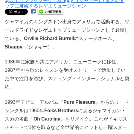
ジャマイカのキングストン出身でアメリカで活動する、ワ
ールドワイドなレゲエトップミュージシャンとして君臨し
ている、
Orville Richard Burrell
のステージネーム、
Shaggy
（シャギー）。
1986年に家族と共にアメリカ、ニューヨークに移住、
1987年から歌のレッスンを受けストリートで活動してい
た中で注目を浴び、スティング・インターナショナルと契
約。
1993年デビューアルバム『
Pure Pleasure
』からのリード
シングルは1960年
Folks Brothers
によるジャマイカン・
スカの名曲『
Oh Carolina
』をリメイク。これがイギリス
チャートで1位を取るなど全世界的にヒットし一躍スター