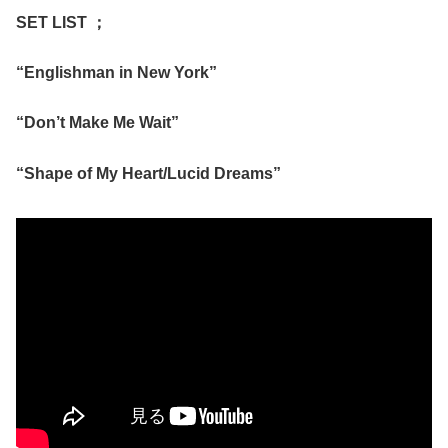
SET LIST ；
“Englishman in New York”
“Don’t Make Me Wait”
“Shape of My Heart/Lucid Dreams”