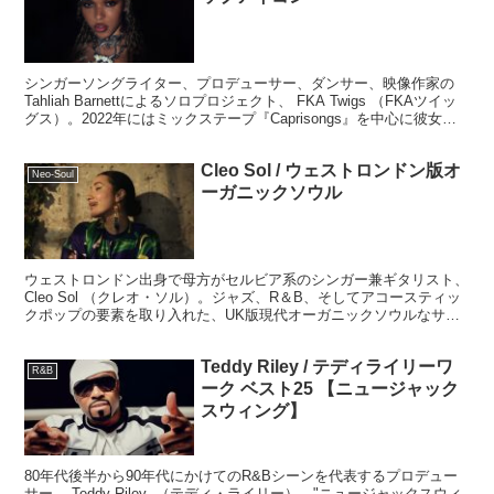
シンガーソングライター、プロデューサー、ダンサー、映像作家の
Tahliah Barnettによるソロプロジェクト、 FKA Twigs （FKAツイッ
グス）。2022年にはミックステープ『Caprisongs』を中心に彼女の
魅力に迫ります。
Cleo Sol / ウェストロンドン版オ
Neo-Soul
ーガニックソウル
ウェストロンドン出身で母方がセルビア系のシンガー兼ギタリスト、
Cleo Sol （クレオ・ソル）。ジャズ、R＆B、そしてアコースティッ
クポップの要素を取り入れた、UK版現代オーガニックソウルなサウ
ンドと、彼女の両親やバックグラウンドがもたらすエキゾチックな雰
囲気が非常に魅力的です。
Teddy Riley / テディライリーワ
R&B
ーク ベスト25 【ニュージャック
スウィング】
80年代後半から90年代にかけてのR&Bシーンを代表するプロデュー
サー、 Teddy Riley （テディ・ライリー）。"ニュージャックスウィ