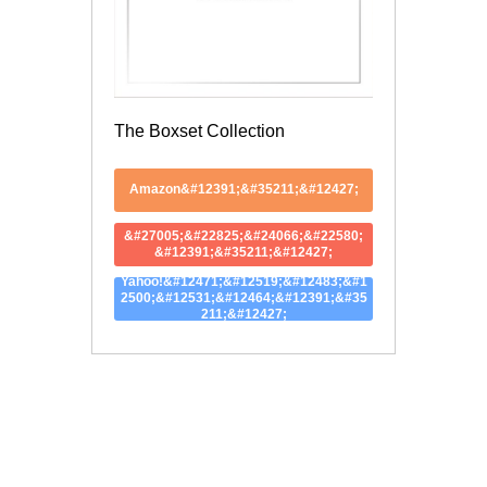
The Boxset Collection
Amazon&#12391;&#35211;&#12427;
&#27005;&#22825;&#24066;&#22580;
&#12391;&#35211;&#12427;
Yahoo!&#12471;&#12519;&#12483;&#1
2500;&#12531;&#12464;&#12391;&#35
211;&#12427;