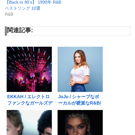
【Back to 90’s】 1990年 R&B
ベストソング 10選
R&B
関連記事:
EKKAH / エレクトロ
JoJo / シャープなボ
ファンクなガールズデ
ーカルが硬派なR&B/
ュオ
ポップシンガー