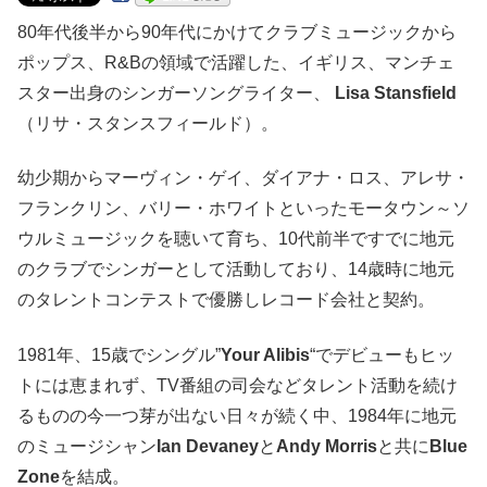
80年代後半から90年代にかけてクラブミュージックから
ポップス、R&Bの領域で活躍した、イギリス、マンチェ
スター出身のシンガーソングライター、
Lisa Stansfield
（リサ・スタンスフィールド）。
幼少期からマーヴィン・ゲイ、ダイアナ・ロス、アレサ・
フランクリン、バリー・ホワイトといったモータウン～ソ
ウルミュージックを聴いて育ち、10代前半ですでに地元
のクラブでシンガーとして活動しており、14歳時に地元
のタレントコンテストで優勝しレコード会社と契約。
1981年、15歳でシングル”
Your Alibis
“でデビューもヒッ
トには恵まれず、TV番組の司会などタレント活動を続け
るものの今一つ芽が出ない日々が続く中、1984年に地元
のミュージシャン
Ian Devaney
と
Andy Morris
と共に
Blue
Zone
を結成。