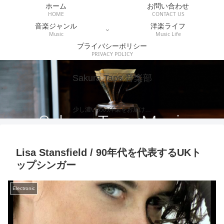
ホーム
お問い合わせ
HOME
CONTACT US
音楽ジャンル
洋楽ライフ
Music
Music Life
プライバシーポリシー
PRIVACY POLICY
Sakura Taps 音楽部
少し濃いめの洋楽をお届け…
Lisa Stansfield / 90年代を代表するUKト
ップシンガー
Electronic