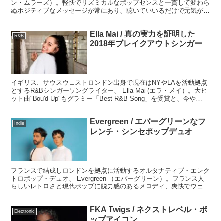
ン・ムラーズ）。軽快でリズミカルなポップセンスと一貫して変わら
ぬポジティブなメッセージが常にあり、聴いていいるだけで元気が出
てきそうな曲がたくさん。2020年最新アルバム『Look For the
Good』を中心に代表作も一緒に聴いていきましょう。
Ella Mai / 真の実力を証明した
R&B
2018年ブレイクアウトシンガー
イギリス、サウスウェストロンドン出身で現在はNYやLAを活動拠点
とするR&Bシンガーソングライター、 Ella Mai (エラ・メイ）。大ヒ
ット曲"Bou'd Up"もグラミー「Best R&B Song」を受賞と、今や
H.E.RやMahalia等と並び現代コンテンポラリーR&Bの牽引者といっ
た感があります。
Evergreen / エバーグリーンなフ
Indie
レンチ・シンセポップデュオ
フランスで結成しロンドンを拠点に活動するオルタナティブ・エレク
トロポップ・デュオ、 Evergreen （エバーグリーン）。フランス人
らしいレトロさと現代ポップに脱力感のあるメロディ、爽快でウェッ
トに富んだボーカル＆コーラスでバンド名通りのエバーグリーンな印
象を与えるインディポップです。
FKA Twigs / ネクストレベル・ポ
Electronic
ップアイコン