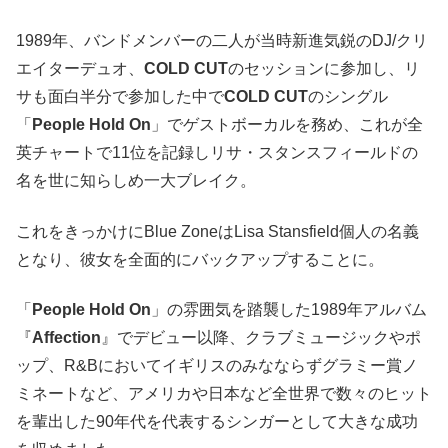
1989年、バンドメンバーの二人が当時新進気鋭のDJ/クリ
エイターデュオ、
COLD CUT
のセッションに参加し、リ
サも面白半分で参加した中で
COLD CUT
のシングル
「
People Hold On
」でゲストボーカルを務め、これが全
英チャートで11位を記録しリサ・スタンスフィールドの
名を世に知らしめ一大ブレイク。
これをきっかけにBlue ZoneはLisa Stansfield個人の名義
となり、彼女を全面的にバックアップすることに。
「
People Hold On
」の雰囲気を踏襲した1989年アルバム
『
Affection
』でデビュー以降、クラブミュージックやポ
ップ、R&Bにおいてイギリスのみなならずグラミー賞ノ
ミネートなど、アメリカや日本など全世界で数々のヒット
を輩出した90年代を代表するシンガーとして大きな成功